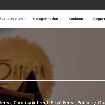
▾
▾
▾
rucks zoeken
Gelegenheden
Keukens
Regio'
sfeest, Communiefeest, Privé Feest, Publiek / O