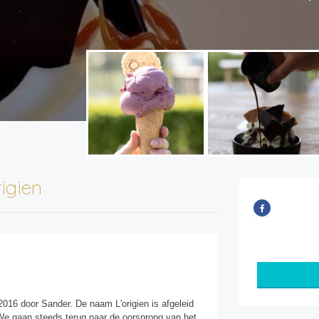
rigien
2016 door Sander. De naam L'origien is afgeleid
 We gaan steeds terug naar de oorsprong van het