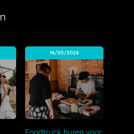
en
14/05/2026
e
Foodtruck huren voor