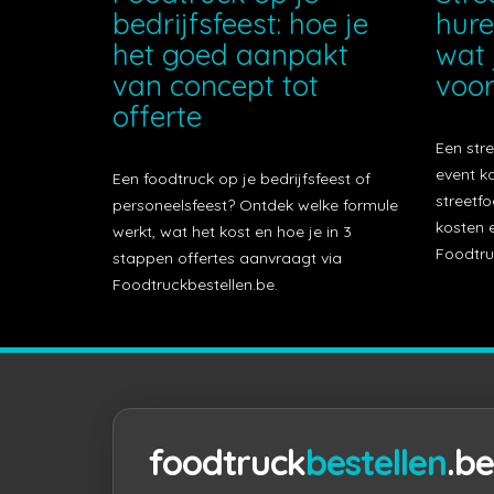
bedrijfsfeest: hoe je
hure
het goed aanpakt
wat 
van concept tot
voor
offerte
Een stre
event k
Een foodtruck op je bedrijfsfeest of
streetfo
personeelsfeest? Ontdek welke formule
kosten e
werkt, wat het kost en hoe je in 3
Foodtru
stappen offertes aanvraagt via
Foodtruckbestellen.be.
foodtruck
bestellen
.be