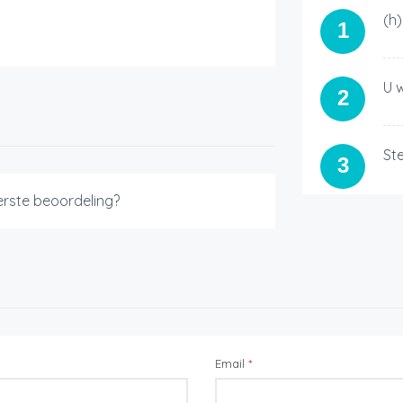
(h
1
U 
2
St
3
eerste beoordeling?
Email
*