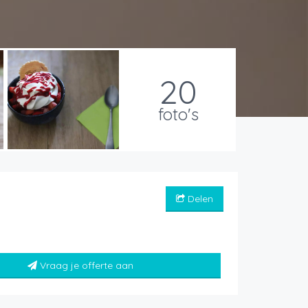
20
foto's
Delen
Vraag je offerte aan