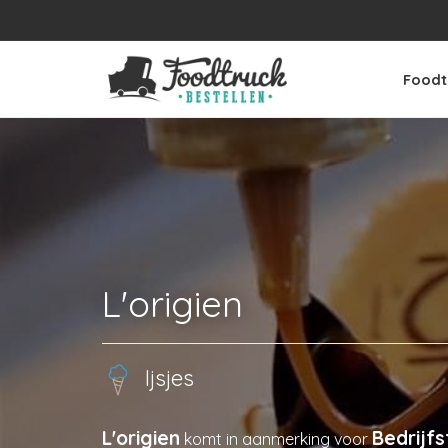
Foodt
L'origien
Ijsjes
L'origien
Bedrijf
komt in aanmerking voor