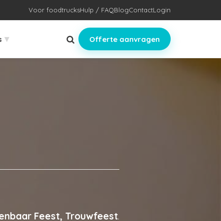
Voor foodtrucks
Hulp / FAQ
Blog
Contact
Login
▾
s
Offerte aanvragen
penbaar Feest, Trouwfeest
.