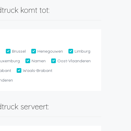
truck komt tot:
n
Brussel
Henegouwen
Limburg
Luxemburg
Namen
Oost-Vlaanderen
abant
Waals-Brabant
nderen
truck serveert: