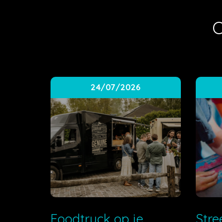
O
24/07/2026
Foodtruck op je
Stre