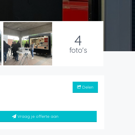
4
foto's
Delen
Vraag je offerte aan