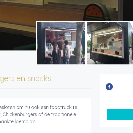
gers en snacks
besloten om nu ook een foodtruck te
k, Chickenburgers of de traditionele
aakte loempia's.