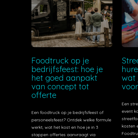
Foodtruck op je
Stre
bedrijfsfeest: hoe je
hure
het goed aanpakt
wat 
van concept tot
voor
offerte
Een stre
event k
Een foodtruck op je bedrijfsfeest of
streetfo
personeelsfeest? Ontdek welke formule
kosten e
werkt, wat het kost en hoe je in 3
Foodtru
stappen offertes aanvraagt via