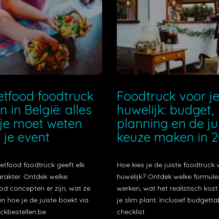
etfood foodtruck
Foodtruck voor j
n in België: alles
huwelijk: budget,
je moet weten
planning en de ju
 je event
keuze maken in 
etfood foodtruck geeft elk
Hoe kies je de juiste foodtruck 
arakter. Ontdek welke
huwelijk? Ontdek welke formule
od concepten er zijn, wat ze
werken, wat het realistisch kos
n hoe je de juiste boekt via
je slim plant. Inclusief budgetta
ckbestellen.be.
checklist.