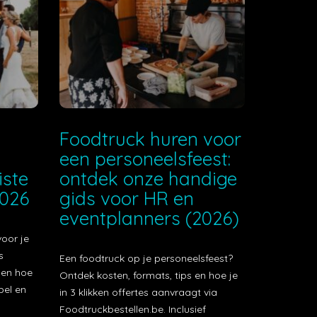
e
Foodtruck huren voor
een personeelsfeest:
iste
ontdek onze handige
2026
gids voor HR en
eventplanners (2026)
voor je
s
Een foodtruck op je personeelsfeest?
t en hoe
Ontdek kosten, formats, tips en hoe je
bel en
in 3 klikken offertes aanvraagt via
Foodtruckbestellen.be. Inclusief