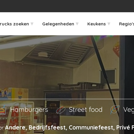
▾
▾
▾
rucks zoeken
Gelegenheden
Keukens
Regio'
Hamburgers
Street food
Veg
Andere, Bedrijfsfeest, Communiefeest, Privé 
or