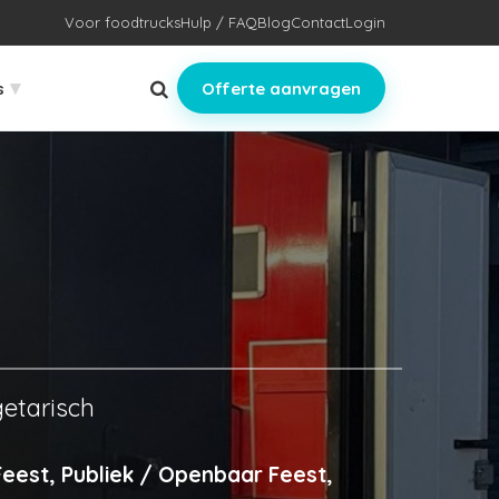
Voor foodtrucks
Hulp / FAQ
Blog
Contact
Login
▾
s
Offerte aanvragen
etarisch
Feest, Publiek / Openbaar Feest,