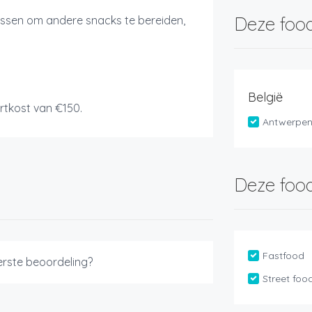
Deze food
ssen om andere snacks te bereiden,
België
tkost van €150.
Antwerpe
Deze food
Fastfood
eerste beoordeling?
Street foo