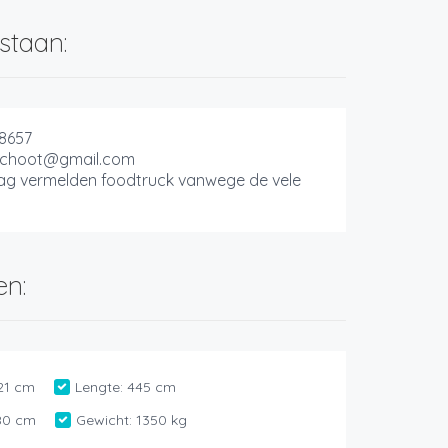
staan:
8657
rschoot@gmail.com
aag vermelden foodtruck vanwege de vele
en:
21 cm
Lengte:
445 cm
80 cm
Gewicht:
1350 kg