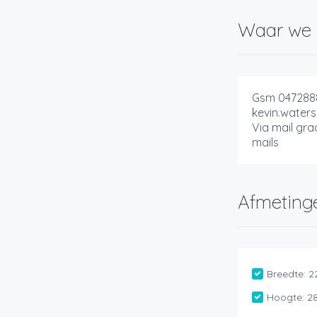
Waar we 
Gsm 047288
kevin.wate
Via mail gr
mails
Afmeting
Breedte:
2
Hoogte:
2