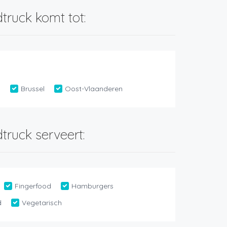
truck komt tot:
n
Brussel
Oost-Vlaanderen
truck serveert:
Fingerfood
Hamburgers
d
Vegetarisch