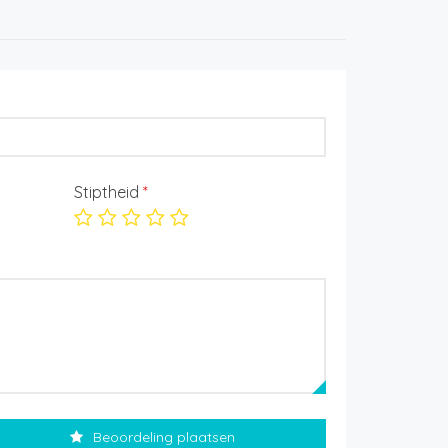
Stiptheid
*
Beoordeling plaatsen