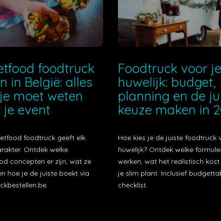
etfood foodtruck
Foodtruck voor j
n in België: alles
huwelijk: budget,
je moet weten
planning en de ju
 je event
keuze maken in 
etfood foodtruck geeft elk
Hoe kies je de juiste foodtruck 
arakter. Ontdek welke
huwelijk? Ontdek welke formule
od concepten er zijn, wat ze
werken, wat het realistisch kos
n hoe je de juiste boekt via
je slim plant. Inclusief budgetta
ckbestellen.be.
checklist.