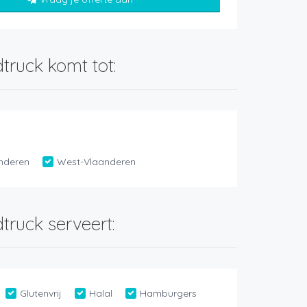
truck komt tot:
nderen
West-Vlaanderen
truck serveert:
Glutenvrij
Halal
Hamburgers