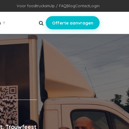
Voor foodtrucks
Hulp / FAQ
Blog
Contact
Login
▾
s
Offerte aanvragen
h
t, Trouwfeest
.