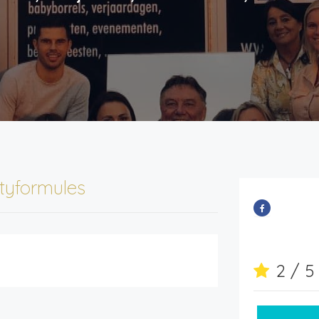
tyformules
2 / 