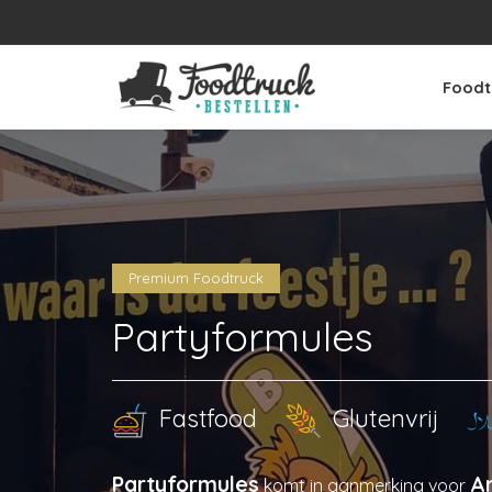
Foodt
Premium Foodtruck
Partyformules
Fastfood
Glutenvrij
Partyformules
An
komt in aanmerking voor