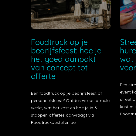
Foodtruck op je
Stre
bedrijfsfeest: hoe je
hure
het goed aanpakt
wat 
van concept tot
voor
offerte
Een stre
event k
Een foodtruck op je bedrijfsfeest of
streetfo
personeelsfeest? Ontdek welke formule
kosten e
werkt, wat het kost en hoe je in 3
Foodtru
stappen offertes aanvraagt via
Foodtruckbestellen.be.