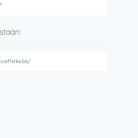
ch
staan:
boefferke.be/