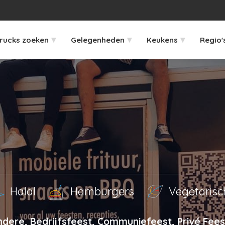
▾
▾
▾
rucks zoeken
Gelegenheden
Keukens
Regio'
Halal
Hamburgers
Vegetarisc
dere, Bedrijfsfeest, Communiefeest, Privé Fees