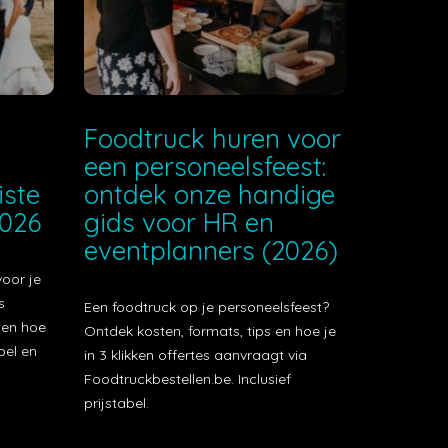
e
Foodtruck huren voor
een personeelsfeest:
iste
ontdek onze handige
2026
gids voor HR en
eventplanners (2026)
voor je
s
Een foodtruck op je personeelsfeest?
t en hoe
Ontdek kosten, formats, tips en hoe je
bel en
in 3 klikken offertes aanvraagt via
Foodtruckbestellen.be. Inclusief
prijstabel.