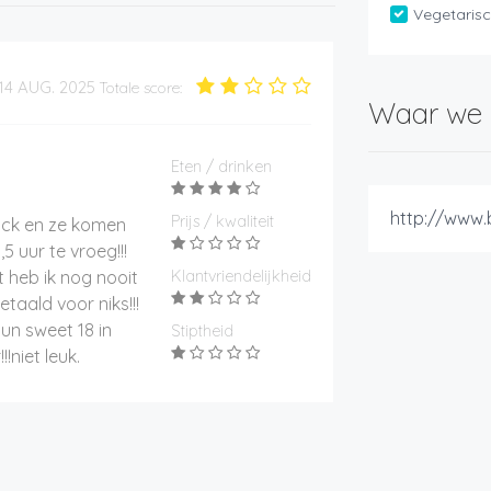
Vegetaris
14 AUG. 2025
Totale score:
Waar we 
Eten / drinken
http://www.
Prijs / kwaliteit
uck en ze komen
5 uur te vroeg!!!
t heb ik nog nooit
Klantvriendelijkheid
aald voor niks!!!
un sweet 18 in
Stiptheid
!niet leuk.