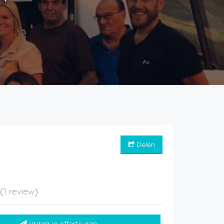
Delen
5
(
1 review
)
Vraag je offerte aan