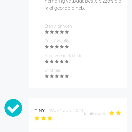
herhaling vatbaar. Beste pizza's die
ik al geproefd heb.
Eten / drinken
Prijs / kwaliteit
Klantvriendelijkheid
Stiptheid
TINY
MA. 24 JUN. 2024
Totale score: