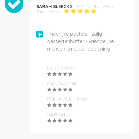
SARAH SLEECKX
MA. 15 DEC. 2025
Totale score:
- heerlijke pasta's - zalig
dessertenbuffer - vriendelijke
mensen en super bediening
Eten / drinken
Prijs / kwaliteit
Klantvriendelijkheid
Stiptheid