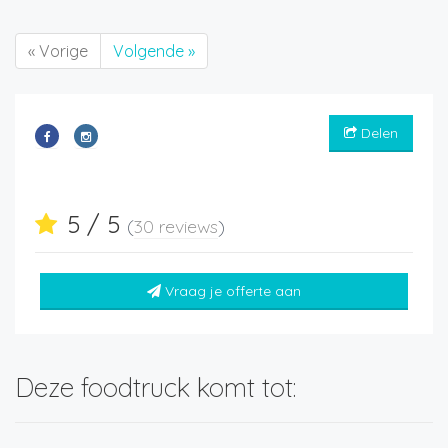
« Vorige
Volgende »
Delen
5 / 5
(
30 reviews
)
Vraag je offerte aan
Deze foodtruck komt tot: