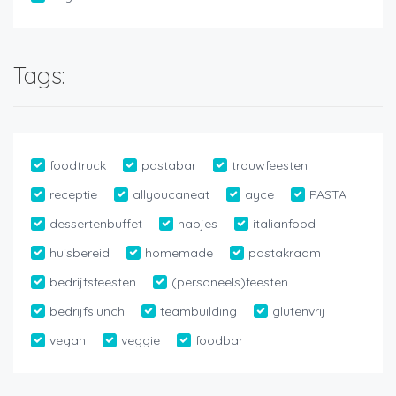
Tags:
foodtruck
pastabar
trouwfeesten
receptie
allyoucaneat
ayce
PASTA
dessertenbuffet
hapjes
italianfood
huisbereid
homemade
pastakraam
bedrijfsfeesten
(personeels)feesten
bedrijfslunch
teambuilding
glutenvrij
vegan
veggie
foodbar