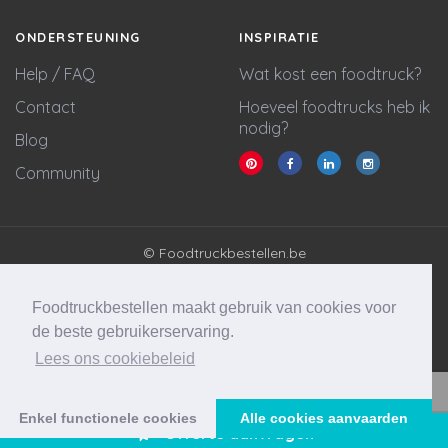
ONDERSTEUNING
INSPIRATIE
Help / FAQ
Wat kost een foodtruck?
Contact
Hoeveel foodtrucks heb ik
nodig?
Blog
Community
© Foodtruckbestellen.be
Algemene voorwaarden
Privacy policy
Foodtruckbestellen maakt gebruik van cookies voor
Cookie statement
de beste gebruikerservaring.
Lees ons cookiebeleid
Website & marketing door
Wycked Media
Vraag stellen
Enkel functionele cookies
Alle cookies aanvaarden
Offerte aanvragen