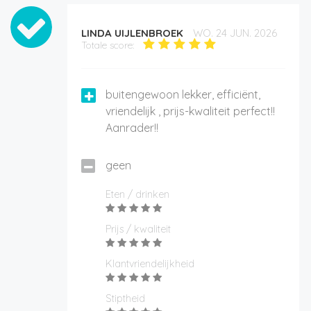
LINDA UIJLENBROEK
WO. 24 JUN. 2026
Totale score:
buitengewoon lekker, efficiënt,
vriendelijk , prijs-kwaliteit perfect!!
Aanrader!!
geen
Eten / drinken
Prijs / kwaliteit
Klantvriendelijkheid
Stiptheid