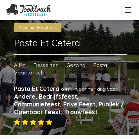
Premium Foodtruck
Pasta Et Cetera
All in
Desserten
Gezond
Pasta
Vegetarisch
Pasta Et Cetera
komt in aanmerking voor
Andere, Bedrijfsfeest,
Communiefeest, Privé Feest, Publiek /
Openbaar Feest, Trouwfeest
.