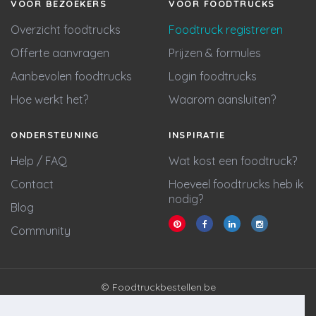
VOOR BEZOEKERS
VOOR FOODTRUCKS
Overzicht foodtrucks
Foodtruck registreren
Offerte aanvragen
Prijzen & formules
Aanbevolen foodtrucks
Login foodtrucks
Hoe werkt het?
Waarom aansluiten?
ONDERSTEUNING
INSPIRATIE
Help / FAQ
Wat kost een foodtruck?
Contact
Hoeveel foodtrucks heb ik
nodig?
Blog
Community
© Foodtruckbestellen.be
Algemene voorwaarden