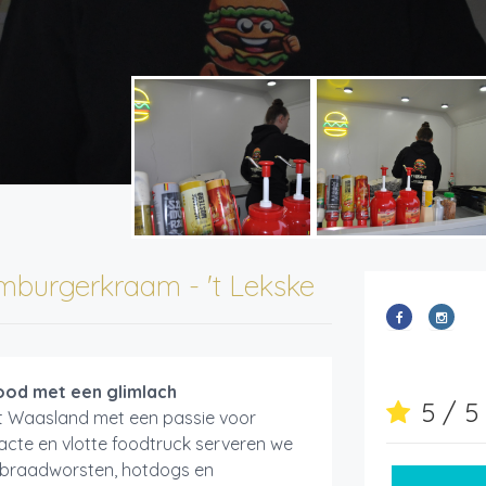
burgerkraam - 't Lekske
food met een glimlach
5 / 
het Waasland met een passie voor
pacte en vlotte foodtruck serveren we
, braadworsten, hotdogs en