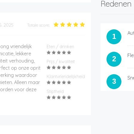
Redenen 
G. 2025
Totale score:
Au
1
ong vriendelijk
Eten / drinken
catie, lekkere
Fle
2
iteit verhouding,
Prijs / kwaliteit
rfect op onze oprit
perking waardoor
Klantvriendelijkheid
Sn
3
nieten. Alleen maar
oorden voor deze
Stiptheid