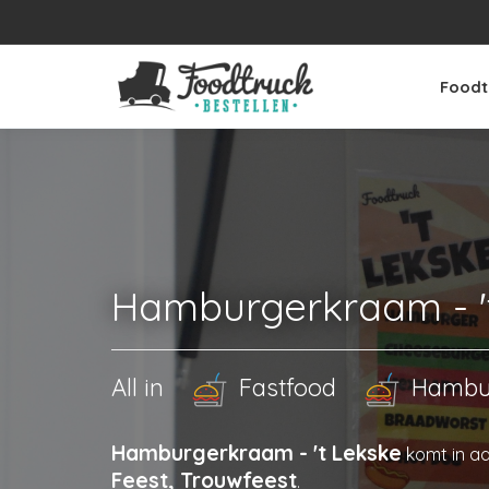
Foodt
Hamburgerkraam - '
All in
Fastfood
Hambu
Hamburgerkraam - 't Lekske
komt in a
Feest, Trouwfeest
.