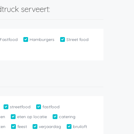
truck serveert:
Fastfood
Hamburgers
Street food
streetfood
fastfood
ten
eten op locatie
catering
ten
feest
verjaardag
bruiloft