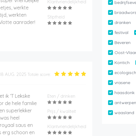
super vriendelijke
Klantvriendelijkheid
bedrijfse
etjes, werkte
braadwors
ijd, werkten
Stiptheid
vlotte aanrader!
dranken
festival
Beveren
Oost-Vlaa
Kontich
ecologisc
18 AUG. 2025
Totale score:
vrasene
haasdonk
et ik ‘T Lekske
Eten / drinken
antwerpe
 de hele familie
en superlekker
Prijs / kwaliteit
waasland
 was heel
 royaal saus en
Klantvriendelijkheid
s erg schoon en