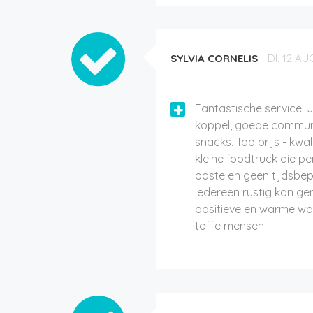
SYLVIA CORNELIS
DI. 12 AU
Fantastische service! J
koppel, goede communi
snacks. Top prijs - kwal
kleine foodtruck die pe
paste en geen tijdsbe
iedereen rustig kon ge
positieve en warme w
toffe mensen!