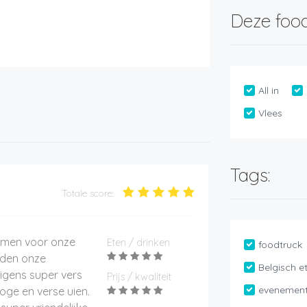
Deze food
All in
Vlees
Tags:
Totale score:
komen voor onze
Eten / drinken
foodtruck
gden onze
Belgisch e
igens super vers
Prijs / kwaliteit
evenemen
oge en verse uien.