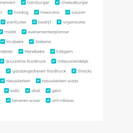
venement
hamburger
cheeseburger
t
hotdog
mexicano
sauzen
particulier
bedrijf
organisatie
markt
evenementenplanner
Kruibeke
Stekene
nderen
Merelbeke
Edegem
duurzame foodtruck
milieuvriendelijk
h
gasaangedreven foodtruck
Snacks
nieuwkerken
nieuwkerken-waas
kallo
doel
gent
n
beveren-waas
sint-niklaas