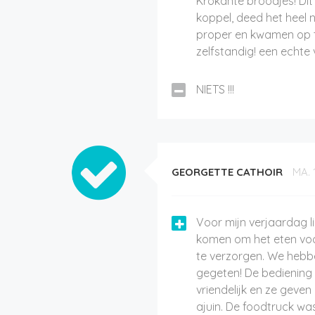
Krokante broodjes! Dit 
koppel, deed het heel n
proper en kwamen op t
zelfstandig! een echte 
NIETS !!!
GEORGETTE CATHOIR
MA. 
Voor mijn verjaardag li
komen om het eten voor
te verzorgen. We hebb
gegeten! De bediening
vriendelijk en ze geven
ajuin. De foodtruck wa