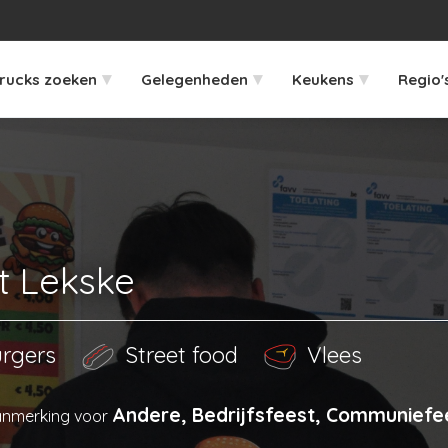
▾
▾
▾
rucks zoeken
Gelegenheden
Keukens
Regio'
t Lekske
rgers
Street food
Vlees
Andere, Bedrijfsfeest, Communiefee
anmerking voor