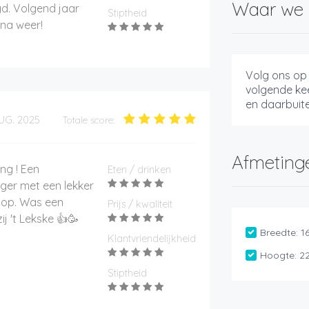
Waar we 
d. Volgend jaar
Stiptheid
ana weer!
Volg ons op
volgende kee
en daarbuit
UG. 2025
Totale score:
Afmeting
ing ! Een
Eten / drinken
ger met een lekker
t top. Was een
Prijs / kwaliteit
j 't Lekske 👍🥳
Breedte:
1
Klantvriendelijkheid
Hoogte:
2
Stiptheid