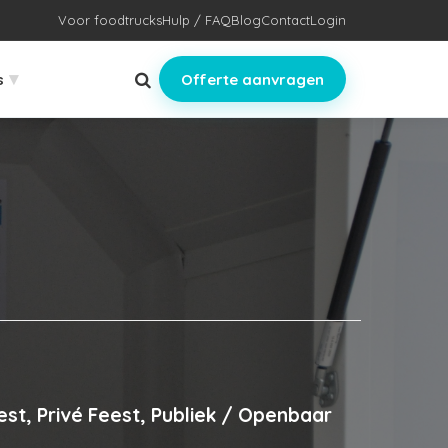
Voor foodtrucks
Hulp / FAQ
Blog
Contact
Login
▾
s
Offerte aanvragen
st, Privé Feest, Publiek / Openbaar