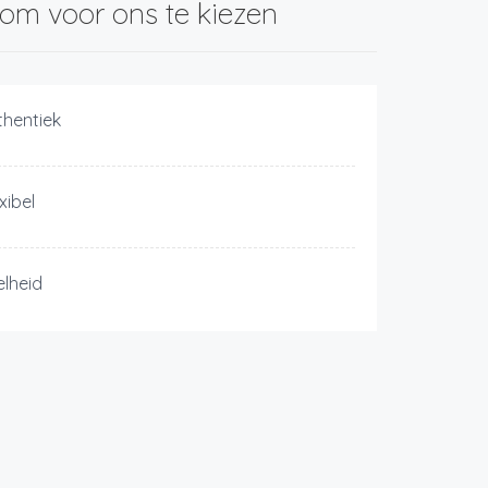
om voor ons te kiezen
thentiek
xibel
elheid