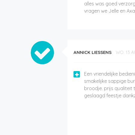
alles was goed verzorg
vragen we Jelle en Ax
ANNICK LIESSENS
WO. 13 A
Een vriendelijke bedien
smakelijke sappige bur
broodje. prijs qualitei
geslaagd feestje dankzi