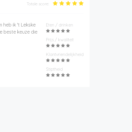
Totale score:
 heb ik 't Lekske
Eten / drinken
de beste keuze die
Prijs / kwaliteit
Klantvriendelijkheid
Stiptheid