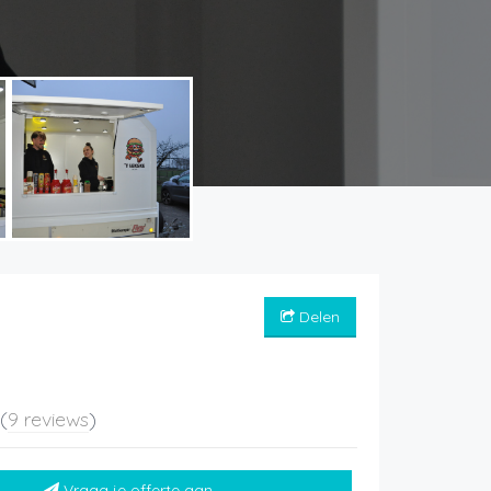
Delen
5
(
9 reviews
)
Vraag je offerte aan