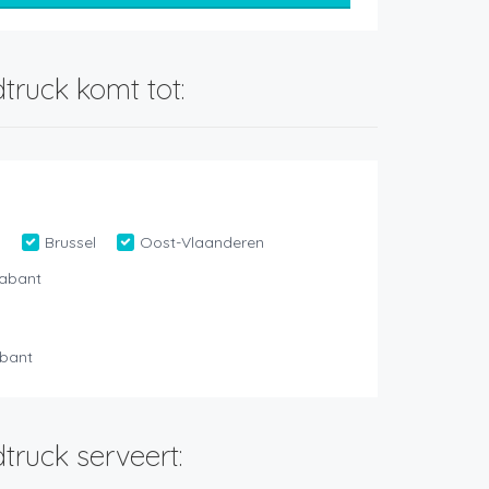
truck komt tot:
n
Brussel
Oost-Vlaanderen
abant
bant
truck serveert: