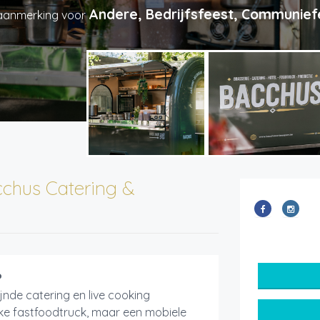
Andere, Bedrijfsfeest, Communiefe
aanmerking voor
chus Catering &
?
nde catering en live cooking
eke fastfoodtruck, maar een mobiele