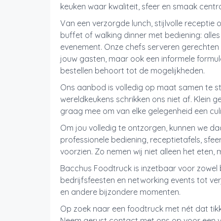
keuken waar kwaliteit, sfeer en smaak centr
Van een verzorgde lunch, stijlvolle recepti
buffet of walking dinner met bediening: all
evenement. Onze chefs serveren gerechten 
jouw gasten, maar ook een informele formule
bestellen behoort tot de mogelijkheden.
Ons aanbod is volledig op maat samen te ste
wereldkeukens schrikken ons niet af. Klein 
graag mee om van elke gelegenheid een culi
Om jou volledig te ontzorgen, kunnen we d
professionele bediening, receptietafels, sfe
voorzien. Zo nemen wij niet alleen het eten, 
Bacchus Foodtruck is inzetbaar voor zowel b
bedrijfsfeesten en networking events tot v
en andere bijzondere momenten.
Op zoek naar een foodtruck met nét dat tikk
Neem gerust contact met ons op voor een voo