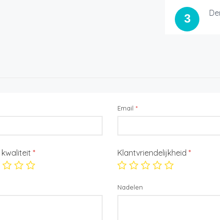
De
3
Email
*
/ kwaliteit
*
Klantvriendelijkheid
*
Nadelen