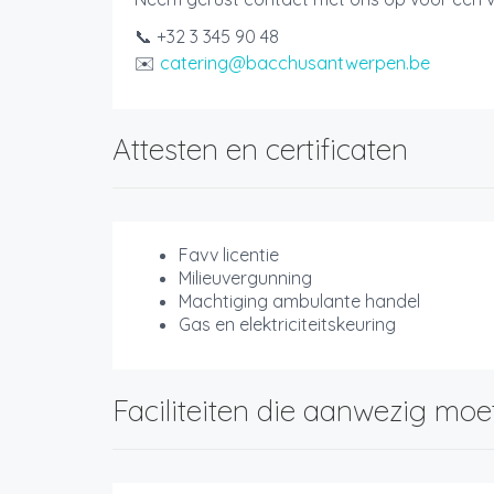
📞 +32 3 345 90 48
✉️
catering@bacchusantwerpen.be
Attesten en certificaten
Favv licentie
Milieuvergunning
Machtiging ambulante handel
Gas en elektriciteitskeuring
Faciliteiten die aanwezig moe