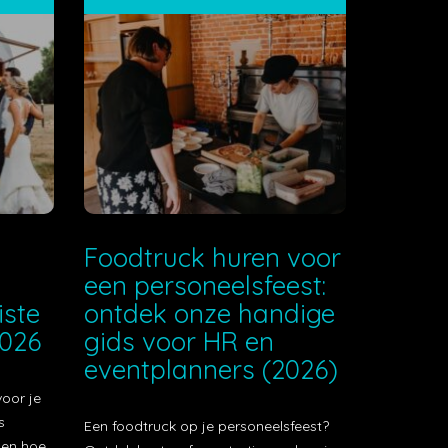
e
Foodtruck huren voor
een personeelsfeest:
iste
ontdek onze handige
2026
gids voor HR en
eventplanners (2026)
voor je
s
Een foodtruck op je personeelsfeest?
t en hoe