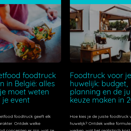
etfood foodtruck
Foodtruck voor j
n in België: alles
huwelijk: budget,
je moet weten
planning en de ju
 je event
keuze maken in 
etfood foodtruck geeft elk
Hoe kies je de juiste foodtruck 
arakter. Ontdek welke
huwelijk? Ontdek welke formule
od concepten er zijn, wat ze
werken, wat het realistisch kos