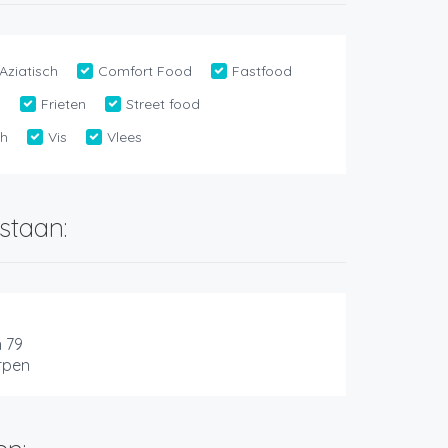
Aziatisch
Comfort Food
Fastfood
d
Frieten
Street food
ch
Vis
Vlees
staan:
 79
rpen