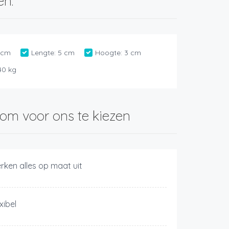
en:
 cm
Lengte:
5 cm
Hoogte:
3 cm
40 kg
om voor ons te kiezen
rken alles op maat uit
xibel