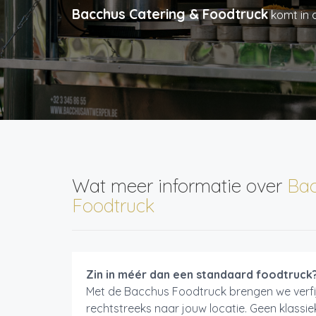
Bacchus Catering & Foodtruck
komt in 
Wat meer informatie over
Bac
Foodtruck
Zin in méér dan een standaard foodtruck
Met de Bacchus Foodtruck brengen we verfij
rechtstreeks naar jouw locatie. Geen klassi