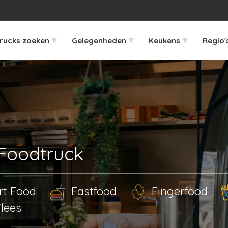
▾
▾
▾
rucks zoeken
Gelegenheden
Keukens
Regio'
 Foodtruck
rt Food
Fastfood
Fingerfood
lees