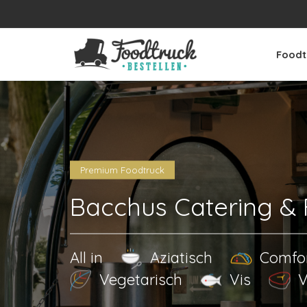
Foodt
Premium Foodtruck
Bacchus Catering &
All in
Aziatisch
Comfo
Vegetarisch
Vis
V