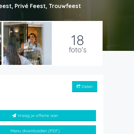
est, Privé Feest, Trouwfeest
.
18
foto's
Delen
Vraag je offerte aan
Menu downloaden (PDF)