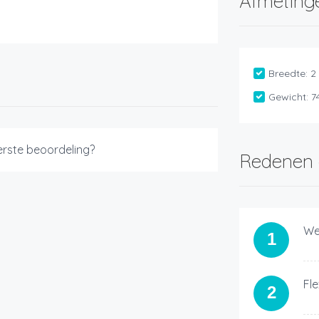
Afmeting
Breedte:
2
Gewicht:
7
eerste beoordeling?
Redenen 
We
1
Fle
2