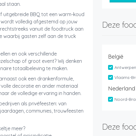
aal staan.
e of uitgebreide BBQ tot een warm-koud
es wordt volledig afgestemd op jouw
Deze food
rechtstreeks vanuit de foodtruck aan
 waarbij gasten zelf aan de truck
llen en ook verschillende
België
gezelschap of groot event? Wij denken
Antwerpe
naire totaalbeleving te maken.
Vlaams-Br
aarnaast ook een drankenformule,
ervolle decoratie en ander materiaal
Nederland
maar de volledige ervaring in handen.
Noord-Bra
edrijven als privéfeesten: van
erjaardagen, communies, trouwfeesten
Deze food
eltje meer?
rstel of prijsindicatie.