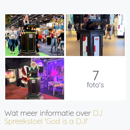
7
foto's
Wat meer informatie over
DJ
Spreekstoel 'God is a DJ!'