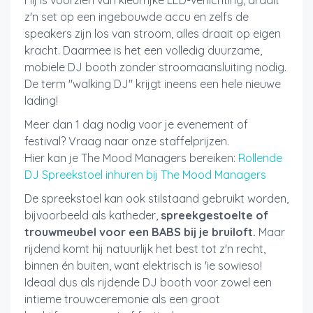
Hij is voorzien van kleurrijke LED-verlichting, draait
z'n set op een ingebouwde accu en zelfs de
speakers zijn los van stroom, alles draait op eigen
kracht. Daarmee is het een volledig duurzame,
mobiele DJ booth zonder stroomaansluiting nodig.
De term "walking DJ" krijgt ineens een hele nieuwe
lading!
Meer dan 1 dag nodig voor je evenement of
festival? Vraag naar onze staffelprijzen.
Hier kan je The Mood Managers bereiken:
Rollende
DJ Spreekstoel inhuren bij The Mood Managers
De spreekstoel kan ook stilstaand gebruikt worden,
bijvoorbeeld als katheder,
spreekgestoelte of
trouwmeubel voor een BABS bij je bruiloft.
Maar
rijdend komt hij natuurlijk het best tot z'n recht,
binnen én buiten, want elektrisch is 'ie sowieso!
Ideaal dus als rijdende DJ booth voor zowel een
intieme trouwceremonie als een groot