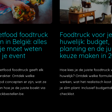
etfood foodtruck
Foodtruck voor j
n in België: alles
huwelijk: budget,
je moet weten
planning en de ju
 je event
keuze maken in 
etfood foodtruck geeft elk
Hoe kies je de juiste foodtruck 
arakter. Ontdek welke
huwelijk? Ontdek welke formule
od concepten er zijn, wat ze
werken, wat het realistisch kos
n hoe je de juiste boekt via
je slim plant. Inclusief budgetta
ckbestellen.be.
checklist.