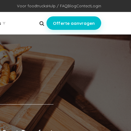
Voor foodtrucks
Hulp / FAQ
Blog
Contact
Login
▾
s
Offerte aanvragen