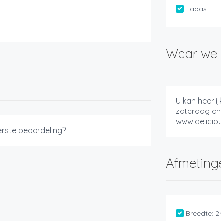
Tapas
Waar we 
U kan heerli
zaterdag en
www.delicio
eerste beoordeling?
Afmeting
Breedte:
2