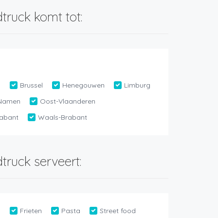
truck komt tot:
n
Brussel
Henegouwen
Limburg
Namen
Oost-Vlaanderen
abant
Waals-Brabant
truck serveert:
d
Frieten
Pasta
Street food