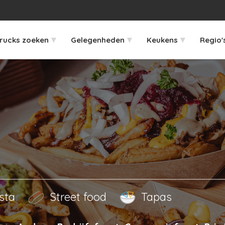
▾
▾
▾
rucks zoeken
Gelegenheden
Keukens
Regio'
sta
Street food
Tapas