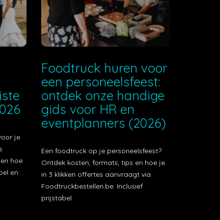
e
Foodtruck huren voor
een personeelsfeest:
iste
ontdek onze handige
2026
gids voor HR en
eventplanners (2026)
voor je
s
Een foodtruck op je personeelsfeest?
t en hoe
Ontdek kosten, formats, tips en hoe je
bel en
in 3 klikken offertes aanvraagt via
Foodtruckbestellen.be. Inclusief
prijstabel.