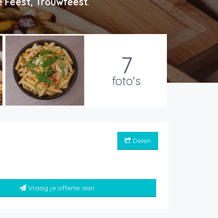
é Feest, Trouwfeest
.
7
foto's
Delen
Vraag je offerte aan