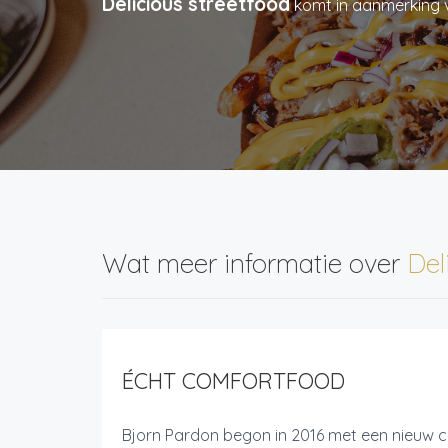
Delicious streetfood
komt in aanmerking
Wat meer informatie over
Del
ÉCHT COMFORTFOOD
Bjorn Pardon begon in 2016 met een nieuw 