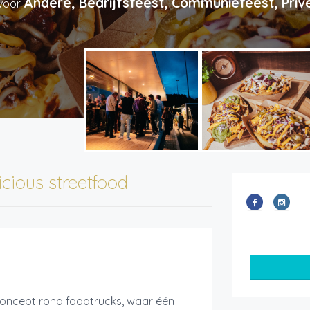
Andere, Bedrijfsfeest, Communiefeest, Priv
 voor
icious streetfood
concept rond foodtrucks, waar één