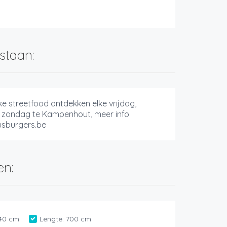
staan:
jke streetfood ontdekken elke vrijdag,
 zondag te Kampenhout, meer info
usburgers.be
en:
40 cm
Lengte:
700 cm