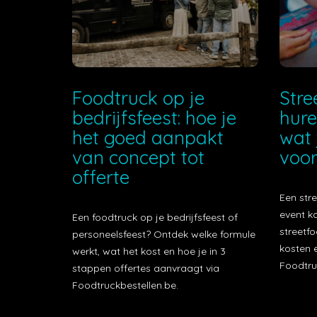
Foodtruck op je
Stre
bedrijfsfeest: hoe je
hure
het goed aanpakt
wat 
van concept tot
voor
offerte
Een stre
event k
Een foodtruck op je bedrijfsfeest of
streetfo
personeelsfeest? Ontdek welke formule
kosten e
werkt, wat het kost en hoe je in 3
Foodtru
stappen offertes aanvraagt via
Foodtruckbestellen.be.