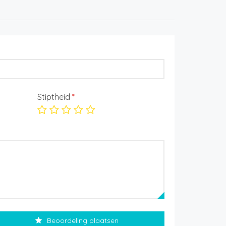
Stiptheid
*
Beoordeling plaatsen