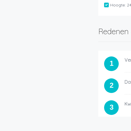
Hoogte:
2
Redenen 
Ve
1
Da
2
Kw
3