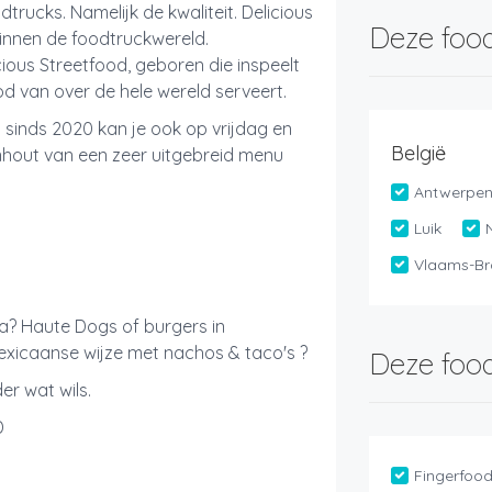
trucks. Namelijk de kwaliteit. Delicious
Deze food
innen de foodtruckwereld.
ious Streetfood, geboren die inspeelt
ood van over de hele wereld serveert.
t sinds 2020 kan je ook op vrijdag en
België
nhout van een zeer uitgebreid menu
Antwerpe
Luik
Vlaams-Br
ta? Haute Dogs of burgers in
exicaanse wijze met nachos & taco's ?
Deze food
er wat wils.
D
Fingerfoo