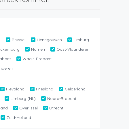
n
Brussel
Henegouwen
Limburg
Luxemburg
Namen
Oost-Vlaanderen
abant
Waals-Brabant
nderen
Flevoland
Friesland
Gelderland
Limburg (NL)
Noord-Brabant
land
Overijssel
Utrecht
Zuid-Holland