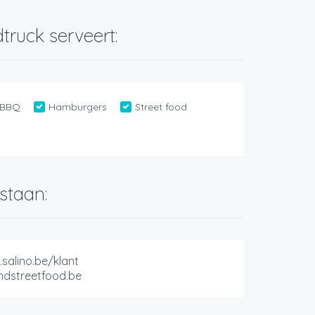
truck serveert:
BBQ
Hamburgers
Street food
staan:
.salino.be/klant
dstreetfood.be