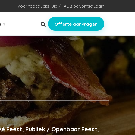
Voor foodtrucks
Hulp / FAQ
Blog
Contact
Login
▾
s
Offerte aanvragen
vé Feest, Publiek / Openbaar Feest,