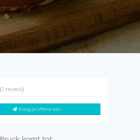
5
(
1 review
)
Vraag je offerte aan
truck komt tot: