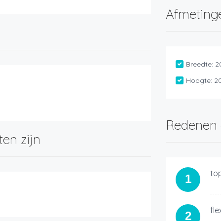
Afmeting
Breedte:
2
Hoogte:
2
Redenen 
ten zijn
top
1
fle
2