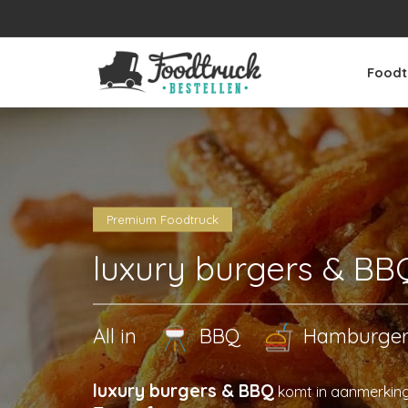
Foodt
Premium Foodtruck
luxury burgers & BB
All in
BBQ
Hamburge
luxury burgers & BBQ
komt in aanmerkin