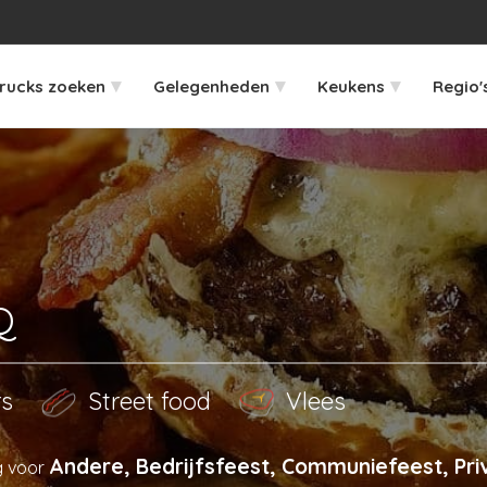
▾
▾
▾
rucks zoeken
Gelegenheden
Keukens
Regio'
Q
rs
Street food
Vlees
Andere, Bedrijfsfeest, Communiefeest, Pri
g voor