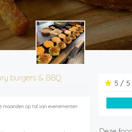
ury burgers & BBQ
5 / 
je maanden op tal van evenementen
Deze food