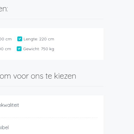
en:
00 cm
Lengte:
220 cm
00 cm
Gewicht:
750 kg
om voor ons te kiezen
kwaliteit
xibel