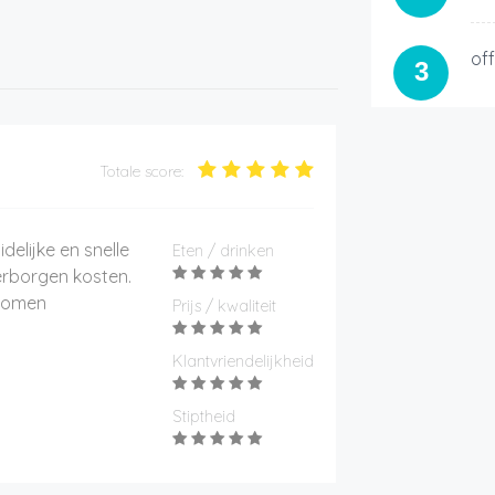
of
3
Totale score:
delijke en snelle
Eten / drinken
rborgen kosten.
komen
Prijs / kwaliteit
Klantvriendelijkheid
Stiptheid