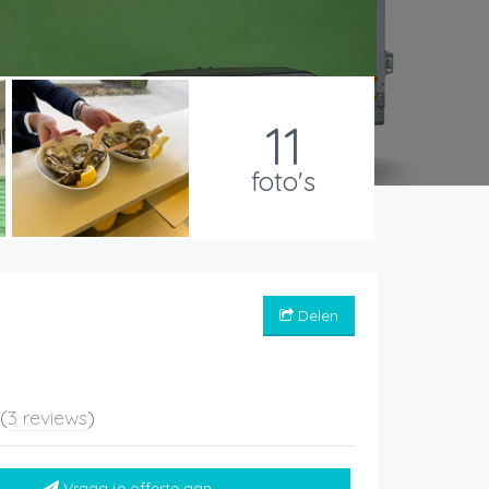
11
foto's
Delen
5
(
3 reviews
)
Vraag je offerte aan