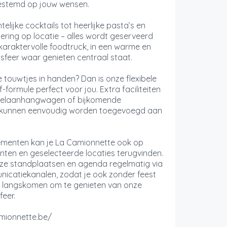
gestemd op jouw wensen.
lijke cocktails tot heerlijke pasta’s en
tering op locatie – alles wordt geserveerd
karaktervolle foodtruck, in een warme en
sfeer waar genieten centraal staat.
de touwtjes in handen? Dan is onze flexibele
f-formule perfect voor jou. Extra faciliteiten
oelaanhangwagen of bijkomende
 kunnen eenvoudig worden toegevoegd aan
menten kan je La Camionnette ook op
ten en geselecteerde locaties terugvinden.
ze standplaatsen en agenda regelmatig via
icatiekanalen, zodat je ook zonder feest
n langskomen om te genieten van onze
eer.
amionnette.be/