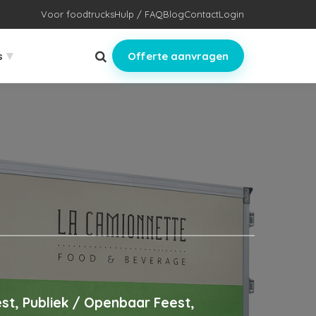
Voor foodtrucks
Hulp / FAQ
Blog
Contact
Login
▾
s
Offerte aanvragen
st, Publiek / Openbaar Feest,