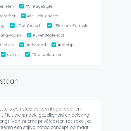
enieten
#VintageStyle
enSfeer
#StijlvolConcept
ing
#DoItYourself
#FlexibeleFormule
hangwagen
#EventMateriaal
dJeOns
ontheroad
#PopUp
events
#Standplaatsen
staan:
te is een sfeervolle, vintage food- en
it Tielt die smaak, gezelligheid en beleving
rengt. Van intieme privéfeesten tot zakelijke
creëren een stijlvol totaalconcept op maat,