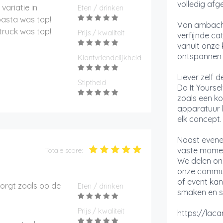
volledig af
variatie in
Eten / drinken
pasta was top!
Van ambachte
dtruck was top!
Prijs / kwaliteit
verfijnde ca
vanuit onze 
ontspannen 
Klantvriendelijkheid
Liever zelf 
Stiptheid
Do It Yoursel
zoals een k
apparatuur
elk concept.
Naast evene
vaste momen
Totale score:
We delen on
onze commun
of event ka
zorgt zoals op de
Eten / drinken
smaken en sf
Prijs / kwaliteit
https://lac