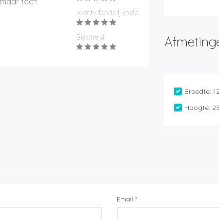
, maar toch
Klantvriendelijkheid
Stiptheid
Afmeting
Breedte:
1
Hoogte:
2
Email
*