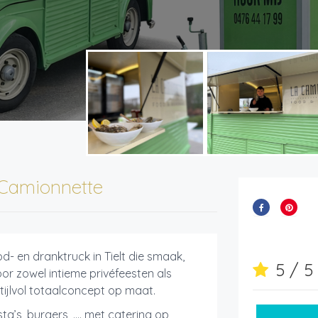
Camionnette
d- en dranktruck in Tielt die smaak,
5 / 
Voor zowel intieme privéfeesten als
tijlvol totaalconcept op maat.
a’s, burgers, .... met catering op