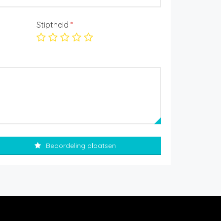
Stiptheid
*
Beoordeling plaatsen