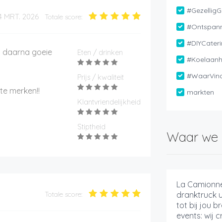
#GezelligG
24 MRT. 2026
Totale score:
#Ontspann
#DIYCater
n daarna goeie
Eten / drinken
#Koelaan
#WaarVin
Prijs / kwaliteit
te merken!!
markten
Klantvriendelijkheid
Stiptheid
Waar we 
La Camionnet
Totale score:
dranktruck u
tot bij jou b
events: wij 