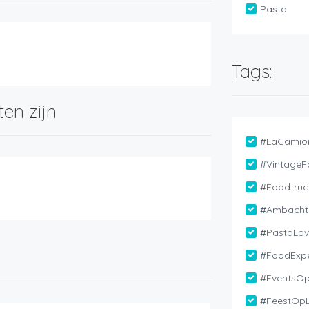
Pasta
Tags:
ten zijn
#LaCamio
#VintageF
#Foodtruc
#Ambachte
#PastaLov
#FoodExpe
#EventsO
#FeestOpL