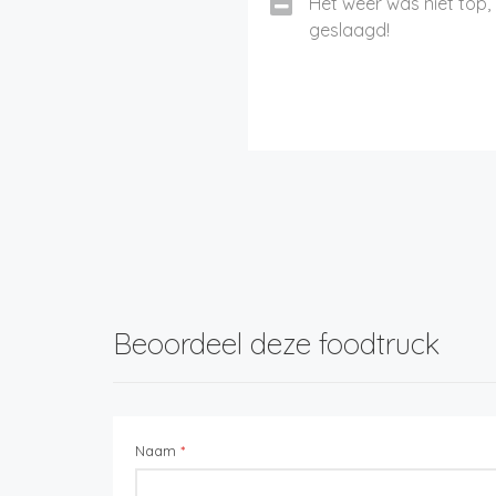
Het weer was niet top
geslaagd!
Beoordeel deze foodtruck
Naam
*