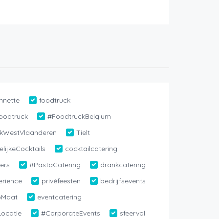
nnette
foodtruck
oodtruck
#FoodtruckBelgium
kWestVlaanderen
Tielt
lijkeCocktails
cocktailcatering
ers
#PastaCatering
drankcatering
rience
privéfeesten
bedrijfsevents
pMaat
eventcatering
ocatie
#CorporateEvents
sfeervol