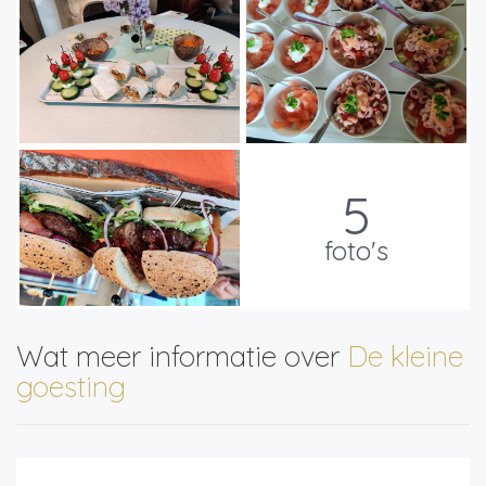
5
foto's
Wat meer informatie over
De kleine
goesting