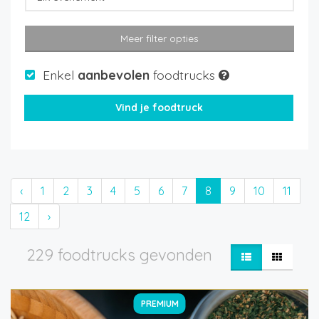
Meer filter opties
Enkel
aanbevolen
foodtrucks
‹
1
2
3
4
5
6
7
8
9
10
11
12
›
229 foodtrucks gevonden
PREMIUM