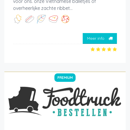
voor ons. onze Vietnamese balletjes of
overheerlijke zachte ribbet...
Meer info
PREMIUM