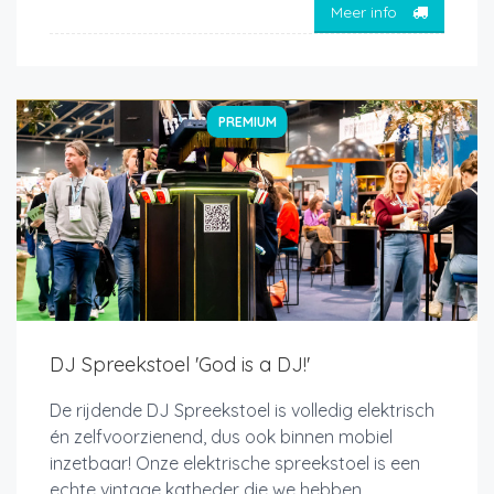
Meer info
PREMIUM
DJ Spreekstoel 'God is a DJ!'
De rijdende DJ Spreekstoel is volledig elektrisch
én zelfvoorzienend, dus ook binnen mobiel
inzetbaar! Onze elektrische spreekstoel is een
echte vintage katheder die we hebben