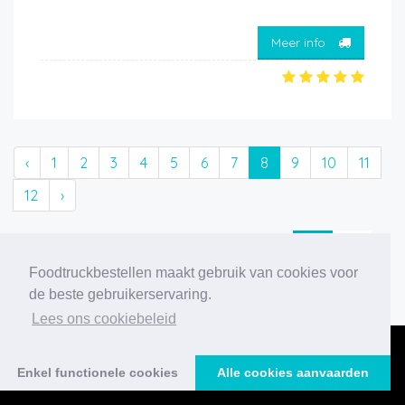
Meer info
‹
1
2
3
4
5
6
7
8
9
10
11
12
›
229 foodtrucks gevonden
Foodtruckbestellen maakt gebruik van cookies voor
de beste gebruikerservaring.
Lees ons cookiebeleid
Enkel functionele cookies
Alle cookies aanvaarden