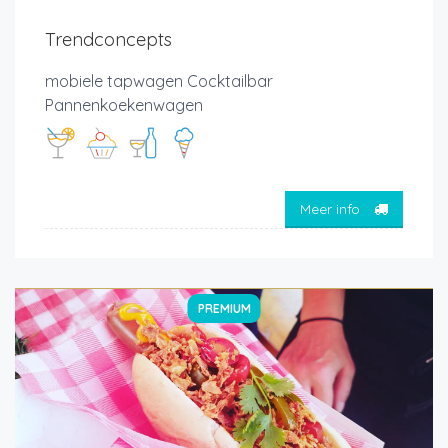
Trendconcepts
mobiele tapwagen Cocktailbar
Pannenkoekenwagen
Meer info
PREMIUM