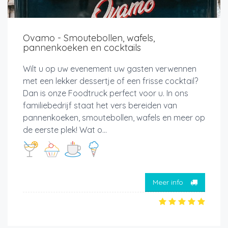
Ovamo - Smoutebollen, wafels,
pannenkoeken en cocktails
Wilt u op uw evenement uw gasten verwennen
met een lekker dessertje of een frisse cocktail?
Dan is onze Foodtruck perfect voor u. In ons
familiebedrijf staat het vers bereiden van
pannenkoeken, smoutebollen, wafels en meer op
de eerste plek! Wat o...
Meer info