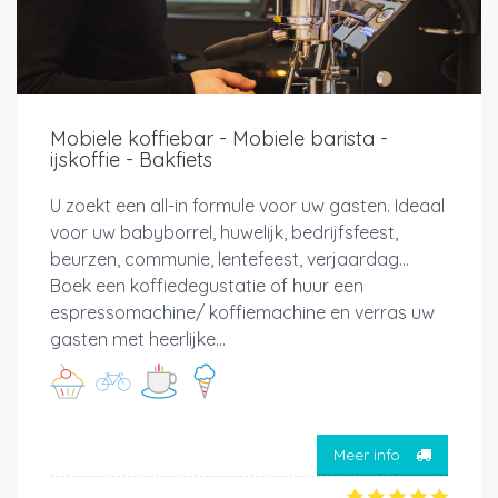
Mobiele koffiebar - Mobiele barista -
ijskoffie - Bakfiets
U zoekt een all-in formule voor uw gasten. Ideaal
voor uw babyborrel, huwelijk, bedrijfsfeest,
beurzen, communie, lentefeest, verjaardag…
Boek een koffiedegustatie of huur een
espressomachine/ koffiemachine en verras uw
gasten met heerlijke...
Meer info