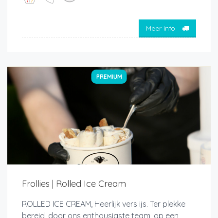
Meer info
PREMIUM
Frollies | Rolled Ice Cream
ROLLED ICE CREAM, Heerlijk vers ijs. Ter plekke
bereid, door ons enthousiaste team, op een