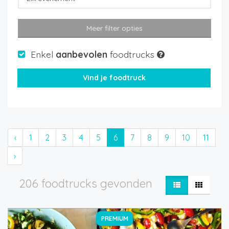
Meer filter opties
Enkel
aanbevolen
foodtrucks
‹
1
2
3
4
5
6
7
8
9
10
11
›
206 foodtrucks gevonden
PREMIUM