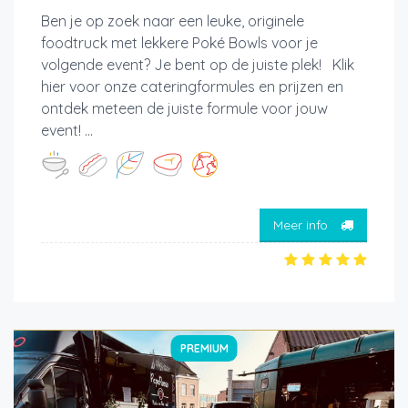
Ben je op zoek naar een leuke, originele
foodtruck met lekkere Poké Bowls voor je
volgende event? Je bent op de juiste plek! Klik
hier voor onze cateringformules en prijzen en
ontdek meteen de juiste formule voor jouw
event! ...
Meer info
PREMIUM