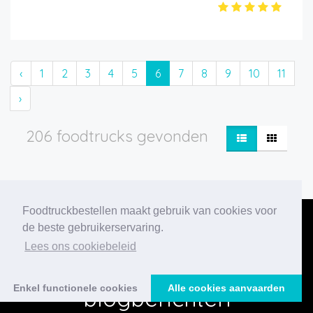
‹
1
2
3
4
5
6
7
8
9
10
11
›
206 foodtrucks gevonden
Foodtruckbestellen maakt gebruik van cookies voor
de beste gebruikerservaring.
Lees ons cookiebeleid
Onze nieuwste
Enkel functionele cookies
Alle cookies aanvaarden
blogberichten