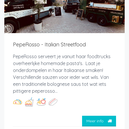
PepeRosso - Italian Streetfood
PepeRosso serveert je vanuit haar foodtrucks
overheerlijke homemade pasta's. Laat je
onderdompelen in haar Italiaanse smaken!
Verschillende sauzen voor ieder wat wils. Van
een traditionele bolognese saus tot wat iets
pittigere peperosso...
Meer info