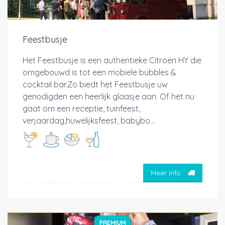
Feestbusje
Het Feestbusje is een authentieke Citroën HY die
omgebouwd is tot een mobiele bubbles &
cocktail bar.Zo biedt het Feestbusje uw
genodigden een heerlijk glaasje aan. Of het nu
gaat om een receptie, tuinfeest,
verjaardag,huwelijksfeest, babybo...
Meer info
PREMIUM