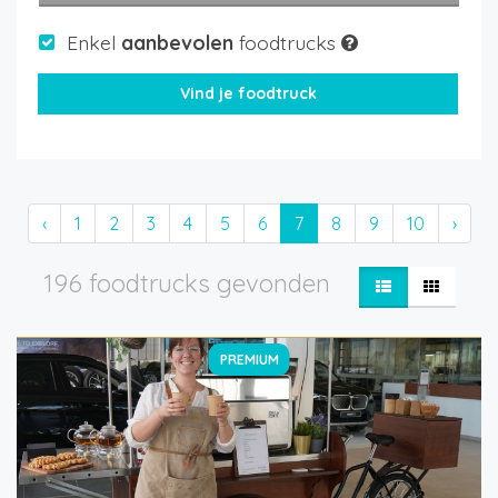
Enkel
aanbevolen
foodtrucks
‹
1
2
3
4
5
6
7
8
9
10
›
196 foodtrucks gevonden
PREMIUM