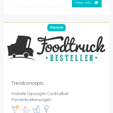
Meer info
PREMIUM
Trendconcepts
mobiele tapwagen Cocktailbar
Pannenkoekenwagen