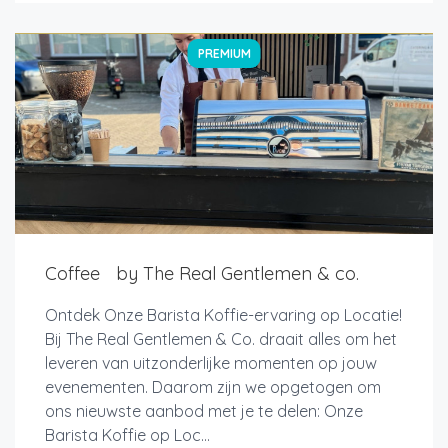
PREMIUM
Coffee by The Real Gentlemen & co.
Ontdek Onze Barista Koffie-ervaring op Locatie!
Bij The Real Gentlemen & Co. draait alles om het
leveren van uitzonderlijke momenten op jouw
evenementen. Daarom zijn we opgetogen om
ons nieuwste aanbod met je te delen: Onze
Barista Koffie op Loc...