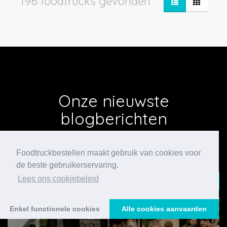
196 foodtrucks gevonden
Onze nieuwste
blogberichten
Foodtruckbestellen maakt gebruik van cookies voor
de beste gebruikerservaring.
24/07/2026
Lees ons cookiebeleid
Enkel functionele cookies
Alle cookies aanvaarden