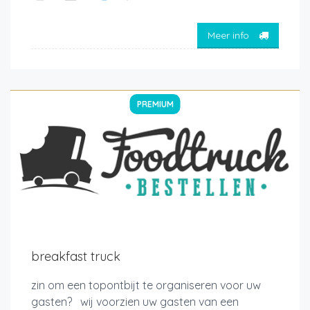
Meer info
PREMIUM
breakfast truck
zin om een topontbijt te organiseren voor uw
gasten? wij voorzien uw gasten van een