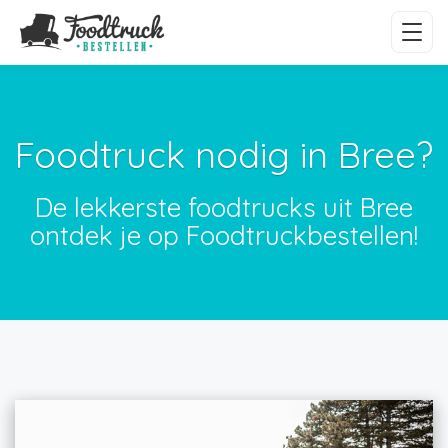
Foodtruck nodig in Bree?
De lekkerste foodtrucks uit Bree
ontdek je op Foodtruckbestellen!