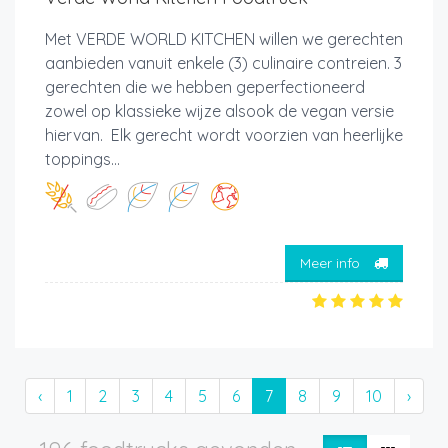
Met VERDE WORLD KITCHEN willen we gerechten
aanbieden vanuit enkele (3) culinaire contreien. 3
gerechten die we hebben geperfectioneerd
zowel op klassieke wijze alsook de vegan versie
hiervan. Elk gerecht wordt voorzien van heerlijke
toppings...
Meer info
‹
1
2
3
4
5
6
7
8
9
10
›