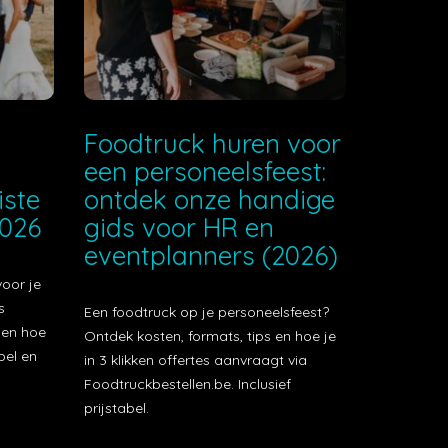
e
Foodtruck huren voor
een personeelsfeest:
iste
ontdek onze handige
2026
gids voor HR en
eventplanners (2026)
voor je
s
Een foodtruck op je personeelsfeest?
t en hoe
Ontdek kosten, formats, tips en hoe je
bel en
in 3 klikken offertes aanvraagt via
Foodtruckbestellen.be. Inclusief
prijstabel.