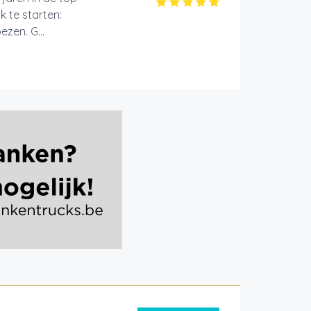
k te starten:
zen. G...