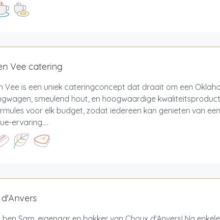
en Vee catering
n Vee is een uniek cateringconcept dat draait om een Okla
gwagen, smeulend hout, en hoogwaardige kwaliteitsproduct
mules voor elk budget, zodat iedereen kan genieten van een 
e-ervaring....
 d'Anvers
Ik ben Sam, eigenaar en bakker van Choux d'Anvers! Na enkele