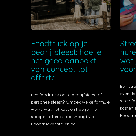
Foodtruck op je
Stre
bedrijfsfeest: hoe je
hure
het goed aanpakt
wat 
van concept tot
voor
offerte
Een stre
event k
Een foodtruck op je bedrijfsfeest of
streetfo
personeelsfeest? Ontdek welke formule
kosten e
werkt, wat het kost en hoe je in 3
Foodtru
stappen offertes aanvraagt via
Foodtruckbestellen.be.