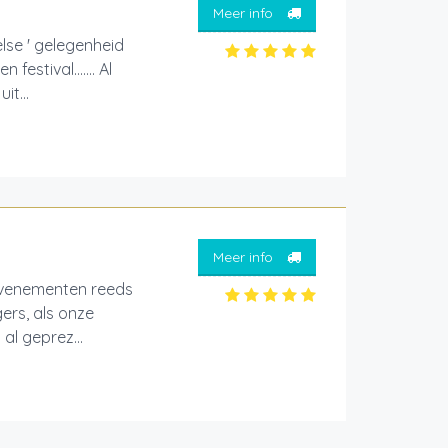
Meer info
else ' gelegenheid
estival....... Al
t...
Meer info
evenementen reeds
ers, als onze
al geprez...