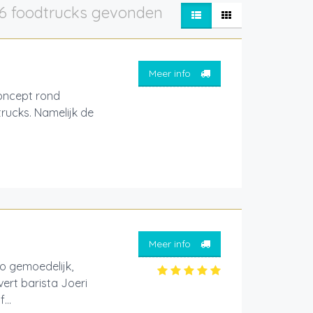
6 foodtrucks gevonden
Meer info
oncept rond
rucks. Namelijk de
Meer info
zo gemoedelijk,
vert barista Joeri
...