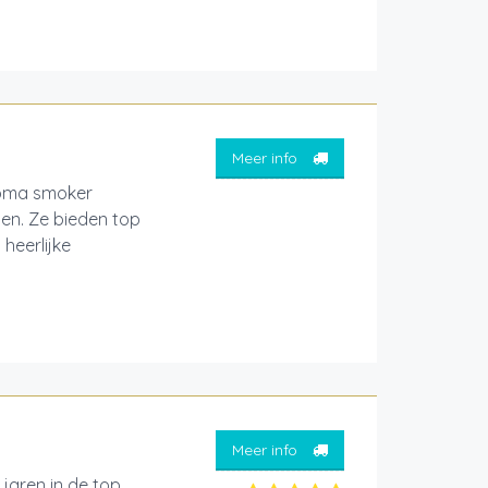
Meer info
homa smoker
en. Ze bieden top
heerlijke
Meer info
 jaren in de top