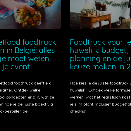
etfood foodtruck
Foodtruck voor j
n in België: alles
huwelijk: budget,
je moet weten
planning en de ju
 je event
keuze maken in 
etfood foodtruck geeft elk
Hoe kies je de juiste foodtruck 
arakter. Ontdek welke
huwelijk? Ontdek welke formule
od concepten er zijn, wat ze
werken, wat het realistisch kos
n hoe je de juiste boekt via
je slim plant. Inclusief budgetta
ckbestellen.be.
checklist.