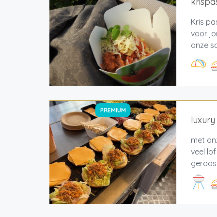
krispa
Kris pa
voor jo
onze sa
PREMIUM
luxur
met on
veel l
geroost