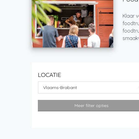
Klaar v
foodtru
foodtru
smaakvo
LOCATIE
Vlaams-Brabant
Meer filter opties