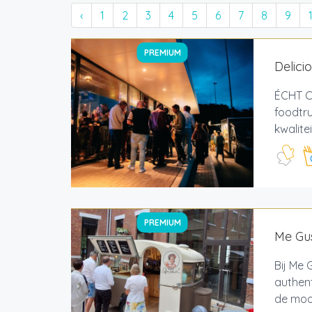
‹
1
2
3
4
5
6
7
8
9
PREMIUM
Delici
ÉCHT C
foodtru
kwalite
PREMIUM
Me Gus
Bij Me 
authent
de mooi