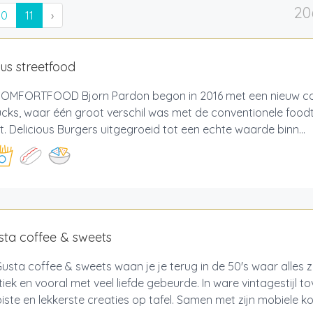
20
10
11
›
ous streetfood
OMFORTFOOD Bjorn Pardon begon in 2016 met een nieuw c
cks, waar één groot verschil was met de conventionele foodt
it. Delicious Burgers uitgegroeid tot een echte waarde binn...
ta coffee & sweets
Gusta coffee & sweets waan je je terug in de 50's waar alles 
iek en vooral met veel liefde gebeurde. In ware vintagestijl to
ste en lekkerste creaties op tafel. Samen met zijn mobiele kof