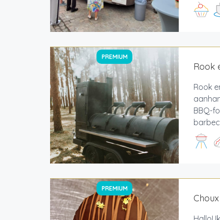
PREMIUM
Rook 
Rook e
aanhan
BBQ-for
barbecu
PREMIUM
Choux
Hallo! 