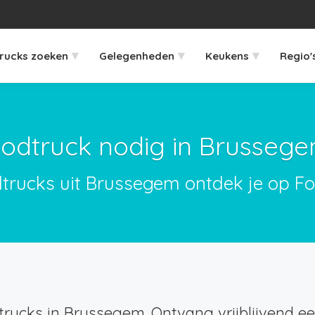
▾
▾
▾
rucks zoeken
Gelegenheden
Keukens
Regio'
odtruck nodig in Brusseg
dtrucks uit Brussegem ontdek je op Fo
rucks in Brussegem. Ontvang vrijblijvend een