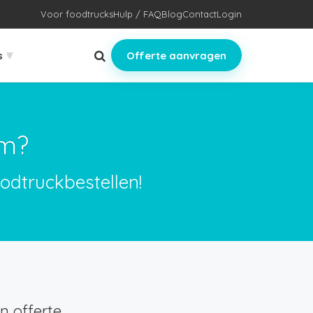
Voor foodtrucks
Hulp / FAQ
Blog
Contact
Login
▾
s
Offerte aanvragen
em?
odtruckbestellen!
 offerte.