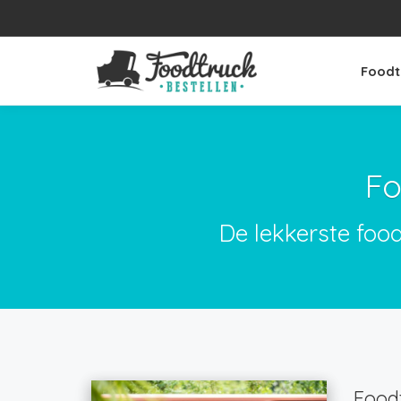
Foodt
Fo
De lekkerste foo
Foodt