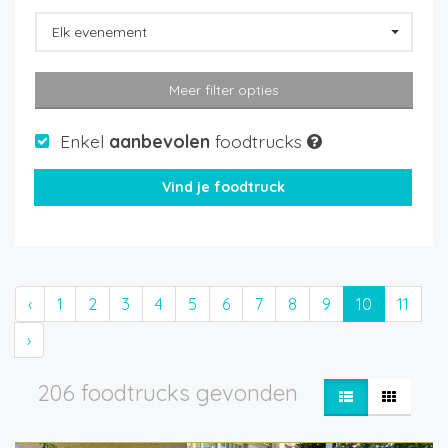
Elk evenement
Meer filter opties
Enkel
aanbevolen
foodtrucks
‹
1
2
3
4
5
6
7
8
9
10
11
›
206 foodtrucks gevonden