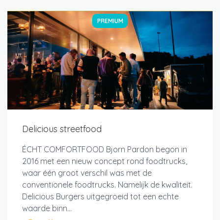
PREMIUM
Delicious streetfood
ÉCHT COMFORTFOOD Bjorn Pardon begon in
2016 met een nieuw concept rond foodtrucks,
waar één groot verschil was met de
conventionele foodtrucks. Namelijk de kwaliteit.
Delicious Burgers uitgegroeid tot een echte
waarde binn...