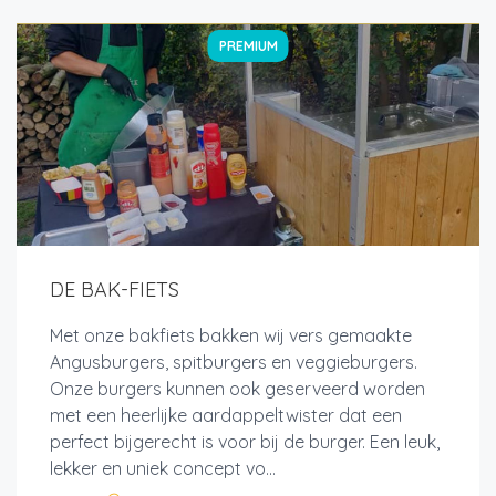
PREMIUM
DE BAK-FIETS
Met onze bakfiets bakken wij vers gemaakte
Angusburgers, spitburgers en veggieburgers.
Onze burgers kunnen ook geserveerd worden
met een heerlijke aardappeltwister dat een
perfect bijgerecht is voor bij de burger. Een leuk,
lekker en uniek concept vo...