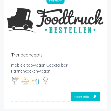
PREMIUM
Trendconcepts
mobiele tapwagen Cocktailbar
Pannenkoekenwagen
Meer info