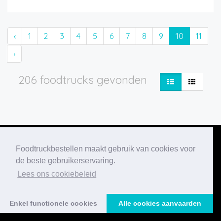
‹
1
2
3
4
5
6
7
8
9
10
11
›
206 foodtrucks gevonden
Foodtruckbestellen maakt gebruik van cookies voor
de beste gebruikerservaring.
Onze nieuwste
Lees ons cookiebeleid
blogberichten
Enkel functionele cookies
Alle cookies aanvaarden