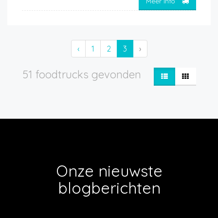
Meer info
‹
1
2
3
›
51 foodtrucks gevonden
Onze nieuwste
blogberichten