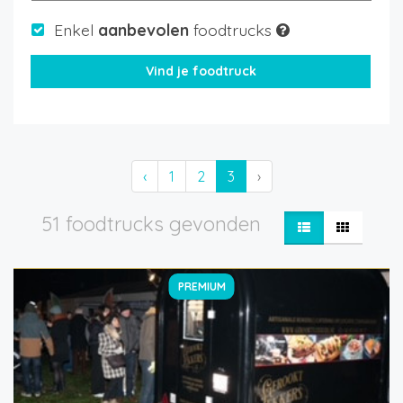
Enkel
aanbevolen
foodtrucks
‹
1
2
3
›
51 foodtrucks gevonden
PREMIUM