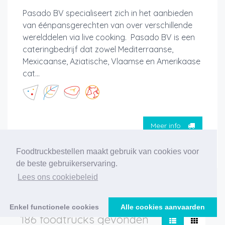
Pasado BV specialiseert zich in het aanbieden
van éénpansgerechten van over verschillende
werelddelen via live cooking. Pasado BV is een
cateringbedrijf dat zowel Mediterraanse,
Mexicaanse, Aziatische, Vlaamse en Amerikaase
cat...
Meer info
Foodtruckbestellen maakt gebruik van cookies voor
de beste gebruikerservaring.
Lees ons cookiebeleid
‹
1
2
3
4
5
6
7
8
9
10
›
Enkel functionele cookies
Alle cookies aanvaarden
186 foodtrucks gevonden