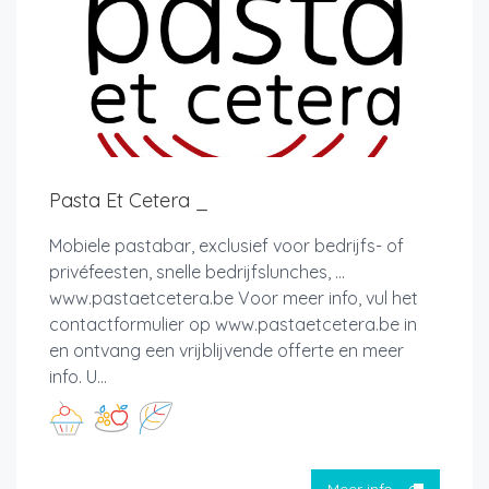
Pasta Et Cetera _
Mobiele pastabar, exclusief voor bedrijfs- of
privéfeesten, snelle bedrijfslunches, ...
www.pastaetcetera.be Voor meer info, vul het
contactformulier op www.pastaetcetera.be in
en ontvang een vrijblijvende offerte en meer
info. U...