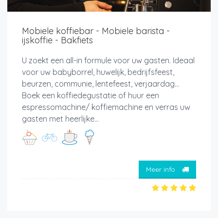
Mobiele koffiebar - Mobiele barista -
ijskoffie - Bakfiets
U zoekt een all-in formule voor uw gasten. Ideaal
voor uw babyborrel, huwelijk, bedrijfsfeest,
beurzen, communie, lentefeest, verjaardag…
Boek een koffiedegustatie of huur een
espressomachine/ koffiemachine en verras uw
gasten met heerlijke...
Meer info