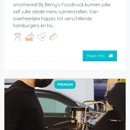
smothered! Bij Berny’s Foodtruck kunnen jullie
zelf jullie ideale menu samenstellen. Van
overheerlijke hapjes tot verschillende
hamburgers en ho...
Meer info
PREMIUM