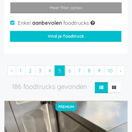
Meer filter opties
Enkel
aanbevolen
foodtrucks
‹
1
2
3
4
5
6
7
8
9
10
›
186 foodtrucks gevonden
PREMIUM