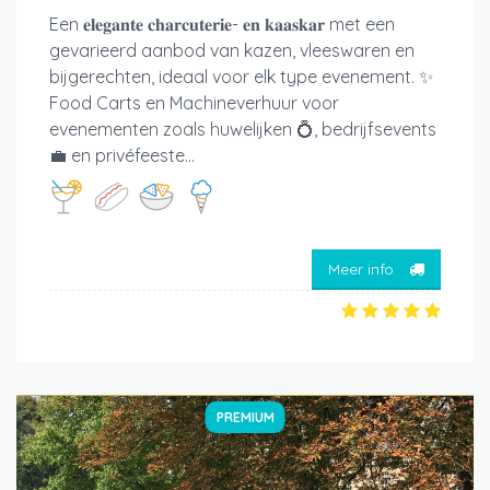
Een 𝐞𝐥𝐞𝐠𝐚𝐧𝐭𝐞 𝐜𝐡𝐚𝐫𝐜𝐮𝐭𝐞𝐫𝐢𝐞- 𝐞𝐧 𝐤𝐚𝐚𝐬𝐤𝐚𝐫 met een
gevarieerd aanbod van kazen, vleeswaren en
bijgerechten, ideaal voor elk type evenement. ✨
Food Carts en Machineverhuur voor
evenementen zoals huwelijken 💍, bedrijfsevents
💼 en privéfeeste...
Meer info
PREMIUM