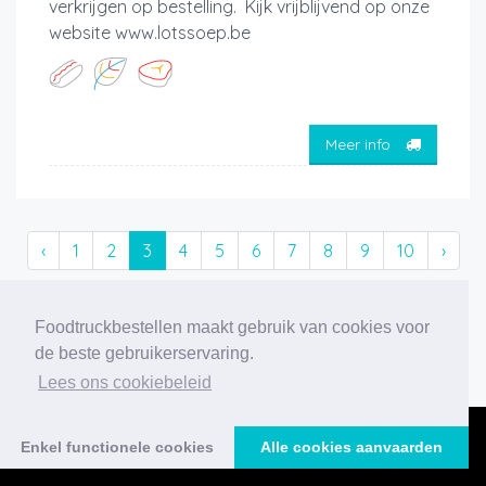
verkrijgen op bestelling. Kijk vrijblijvend op onze
website www.lotssoep.be
Meer info
‹
1
2
3
4
5
6
7
8
9
10
›
194 foodtrucks gevonden
Foodtruckbestellen maakt gebruik van cookies voor
de beste gebruikerservaring.
Lees ons cookiebeleid
Enkel functionele cookies
Alle cookies aanvaarden