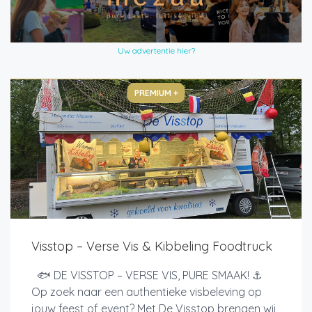
Uw advertentie hier?
PREMIUM +
Visstop – Verse Vis & Kibbeling Foodtruck
🐟 DE VISSTOP – VERSE VIS, PURE SMAAK! ⚓
Op zoek naar een authentieke visbeleving op
jouw feest of event? Met De Visstop brengen wij