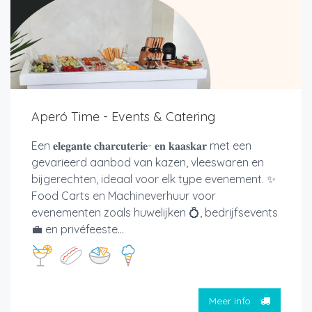
Aperó Time - Events & Catering
Een 𝐞𝐥𝐞𝐠𝐚𝐧𝐭𝐞 𝐜𝐡𝐚𝐫𝐜𝐮𝐭𝐞𝐫𝐢𝐞- 𝐞𝐧 𝐤𝐚𝐚𝐬𝐤𝐚𝐫 met een
gevarieerd aanbod van kazen, vleeswaren en
bijgerechten, ideaal voor elk type evenement. ✨
Food Carts en Machineverhuur voor
evenementen zoals huwelijken 💍, bedrijfsevents
💼 en privéfeeste...
Meer info