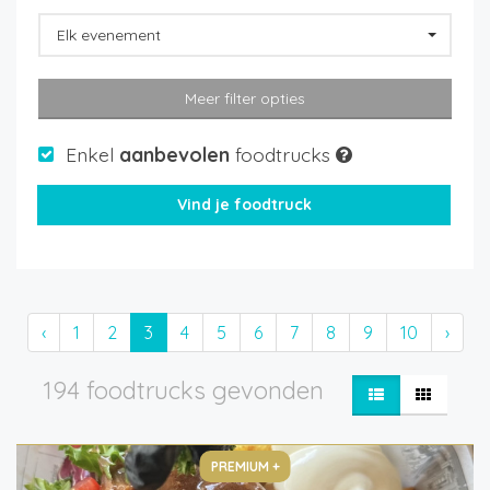
Elk evenement
Meer filter opties
Enkel
aanbevolen
foodtrucks
‹
1
2
3
4
5
6
7
8
9
10
›
194 foodtrucks gevonden
PREMIUM +