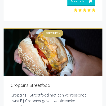
Meer info
PREMIUM +
Cropains Streetfood
Cropains - Streetfood met een verrassende
twist Bij Cropains geven we klassieke