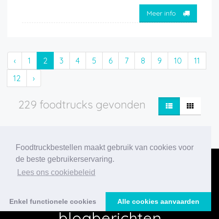
Meer info
‹
1
2
3
4
5
6
7
8
9
10
11
12
›
229 foodtrucks gevonden
Foodtruckbestellen maakt gebruik van cookies voor
de beste gebruikerservaring.
Lees ons cookiebeleid
Onze nieuwste
Enkel functionele cookies
Alle cookies aanvaarden
blogberichten