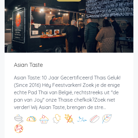
Asian Taste
Asian Taste: 10 Jaar Gecertificeerd Thais Geluk!
(Since 2016) Héy Feestvarken! Zoek je de enige
echte Pad Thai van België, rechtstreeks uit "de
pan van Joy" onze Thaise chefkok?Zoek niet
verder! Wij Asian Taste, brengen de stre...