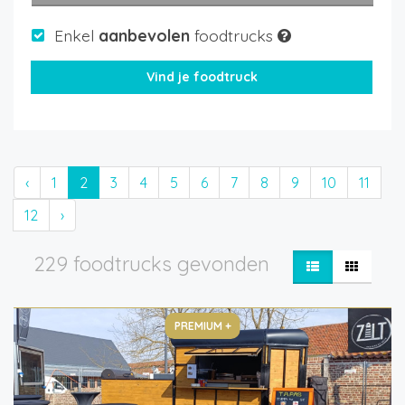
Enkel
aanbevolen
foodtrucks
‹
1
2
3
4
5
6
7
8
9
10
11
12
›
229 foodtrucks gevonden
PREMIUM +