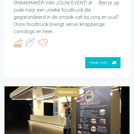
SMAAKMAKER VAN JOUW EVENT! 🎉 Ben je op
zoek naar een unieke foodtruck die
gegarandeerd in de smaak valt bij jong en oud?
Onze foodtruck brengt verse, knapperige
corndogs en heer...
Meer info
PREMIUM +