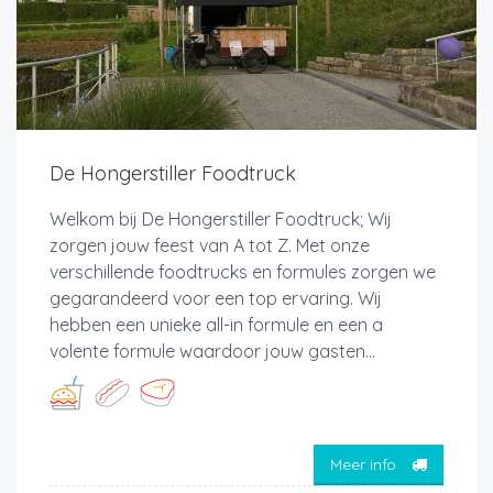
De Hongerstiller Foodtruck
Welkom bij De Hongerstiller Foodtruck; Wij
zorgen jouw feest van A tot Z. Met onze
verschillende foodtrucks en formules zorgen we
gegarandeerd voor een top ervaring. Wij
hebben een unieke all-in formule en een a
volente formule waardoor jouw gasten...
Meer info