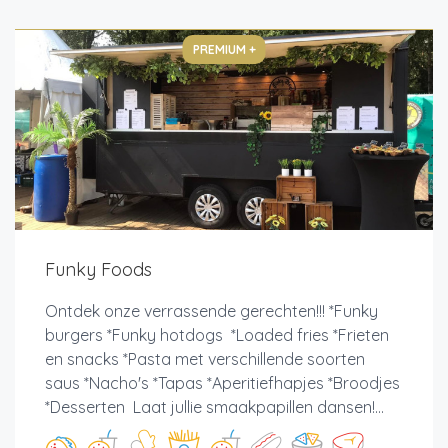
PREMIUM +
Funky Foods
Ontdek onze verrassende gerechten!!! *Funky
burgers *Funky hotdogs *Loaded fries *Frieten
en snacks *Pasta met verschillende soorten
saus *Nacho's *Tapas *Aperitiefhapjes *Broodjes
*Desserten Laat jullie smaakpapillen dansen!...