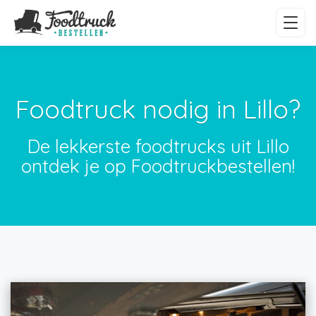
Foodtruck nodig in Lillo?
De lekkerste foodtrucks uit Lillo
ontdek je op Foodtruckbestellen!