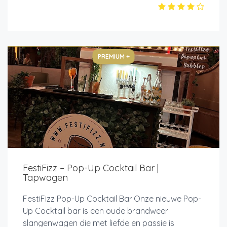
PREMIUM +
FestiFizz – Pop-Up Cocktail Bar |
Tapwagen
FestiFizz Pop-Up Cocktail Bar:Onze nieuwe Pop-
Up Cocktail bar is een oude brandweer
slangenwagen die met liefde en passie is