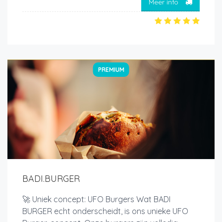
Meer info
PREMIUM
BADI.BURGER
🚀 Uniek concept: UFO Burgers Wat BADI
BURGER echt onderscheidt, is ons unieke UFO