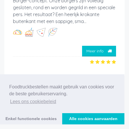
Burger-concept. Onze burgers zijn volledig
gesloten, rond en worden gegrild in een speciale
pers. Het resultaat? Een heerlijk krokante
buitenkant met een sappige, sma...
Meer info
Foodtruckbestellen maakt gebruik van cookies voor
‹
1
2
3
›
de beste gebruikerservaring.
Lees ons cookiebeleid
45 foodtrucks gevonden
Enkel functionele cookies
Alle cookies aanvaarden