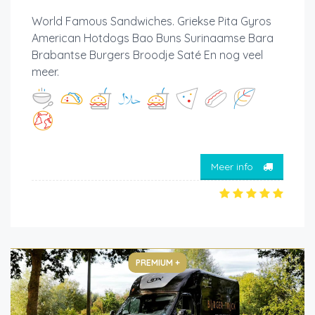
World Famous Sandwiches. Griekse Pita Gyros
American Hotdogs Bao Buns Surinaamse Bara
Brabantse Burgers Broodje Saté En nog veel
meer.
Meer info
PREMIUM +