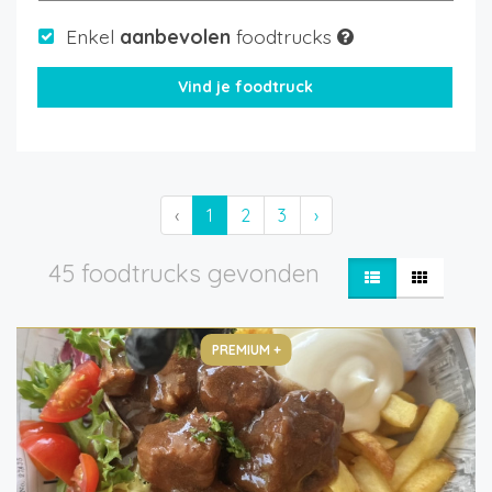
Enkel
aanbevolen
foodtrucks
‹
1
2
3
›
45 foodtrucks gevonden
PREMIUM +