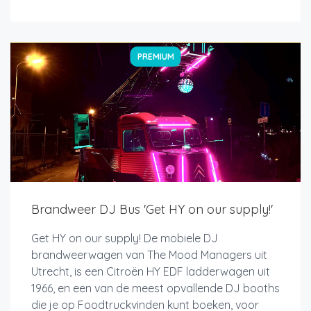
PREMIUM
Brandweer DJ Bus 'Get HY on our supply!'
Get HY on our supply! De mobiele DJ
brandweerwagen van The Mood Managers uit
Utrecht, is een Citroën HY EDF ladderwagen uit
1966, en een van de meest opvallende DJ booths
die je op Foodtruckvinden kunt boeken, voor