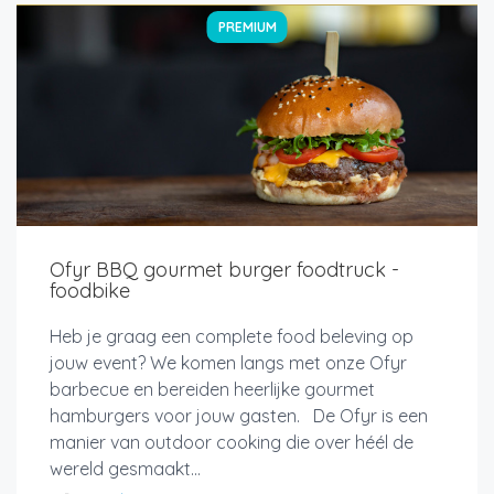
PREMIUM
Ofyr BBQ gourmet burger foodtruck -
foodbike
Heb je graag een complete food beleving op
jouw event? We komen langs met onze Ofyr
barbecue en bereiden heerlijke gourmet
hamburgers voor jouw gasten. De Ofyr is een
manier van outdoor cooking die over héél de
wereld gesmaakt...