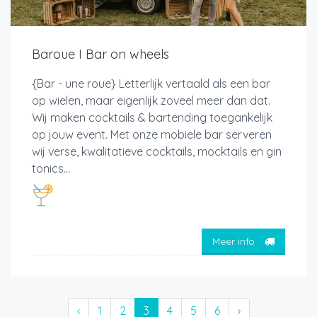
Baroue I Bar on wheels
{Bar - une roue} Letterlijk vertaald als een bar
op wielen, maar eigenlijk zoveel meer dan dat.
Wij maken cocktails & bartending toegankelijk
op jouw event. Met onze mobiele bar serveren
wij verse, kwalitatieve cocktails, mocktails en gin
tonics...
Meer info
‹
1
2
3
4
5
6
›