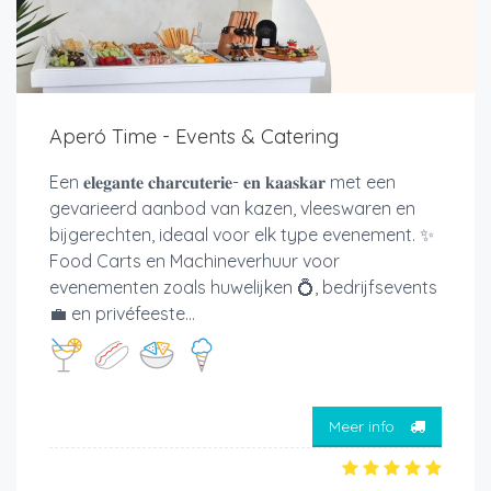
Aperó Time - Events & Catering
Een 𝐞𝐥𝐞𝐠𝐚𝐧𝐭𝐞 𝐜𝐡𝐚𝐫𝐜𝐮𝐭𝐞𝐫𝐢𝐞- 𝐞𝐧 𝐤𝐚𝐚𝐬𝐤𝐚𝐫 met een
gevarieerd aanbod van kazen, vleeswaren en
bijgerechten, ideaal voor elk type evenement. ✨
Food Carts en Machineverhuur voor
evenementen zoals huwelijken 💍, bedrijfsevents
💼 en privéfeeste...
Meer info