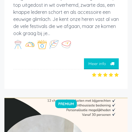
top uitgedost in wit overhemd, zwarte das, een
knappe lederen schort en als accessoire een
eeuwige glimlach. Je kent onze heren vast al van
de vele festivals die we afgaan, maar ze komen
ook graag bij je...
Meer info
PREMIUM