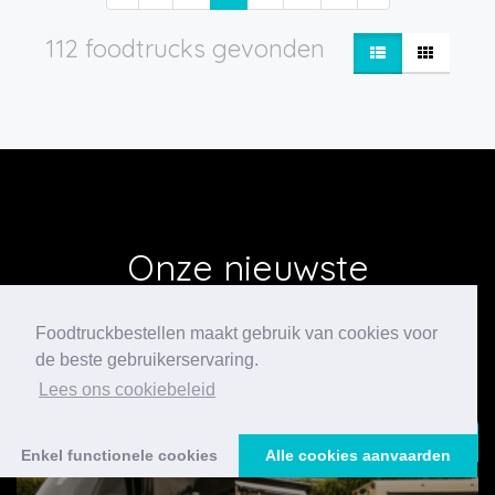
112 foodtrucks gevonden
Onze nieuwste
blogberichten
Foodtruckbestellen maakt gebruik van cookies voor
de beste gebruikerservaring.
Lees ons cookiebeleid
24/07/2026
Enkel functionele cookies
Alle cookies aanvaarden