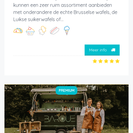
kunnen een zeer ruim assortiment aanbieden
met onderandere de echte Brusselse wafels, de
Luikse suikerwafels of...
Meer info
PREMIUM