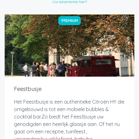
Uw advertentie hier?
PREMIUM
Feestbusje
Het Feestbusje is een authentieke Citroën HY die
omgebouwd is tot een mobiele bubbles &
cocktail bar.Zo biedt het Feestbusje uw
genodigden een heerlijk glaasje aan. Of het nu
gaat om een receptie, tuinfeest,