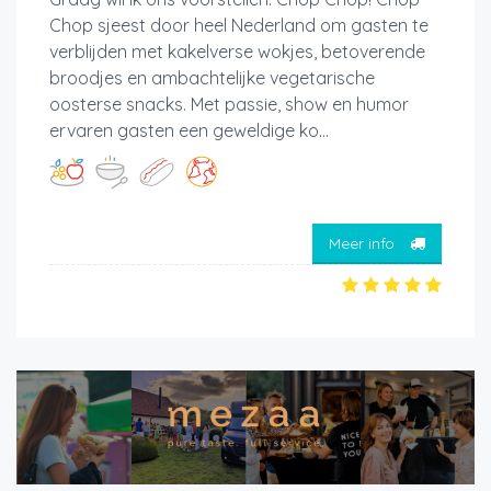
Chop sjeest door heel Nederland om gasten te
verblijden met kakelverse wokjes, betoverende
broodjes en ambachtelijke vegetarische
oosterse snacks. Met passie, show en humor
ervaren gasten een geweldige ko...
Meer info