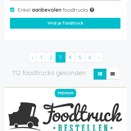
Enkel
aanbevolen
foodtrucks
‹
1
2
3
4
5
6
›
112 foodtrucks gevonden
PREMIUM