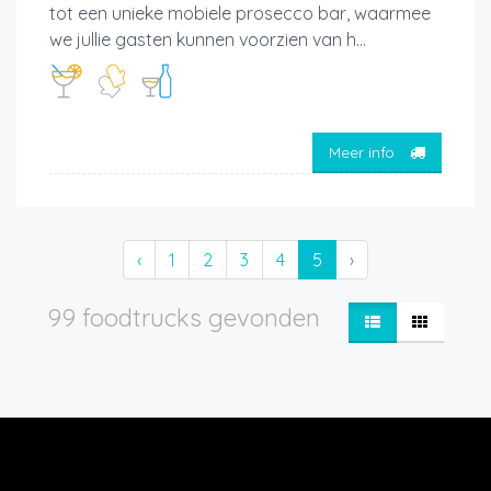
tot een unieke mobiele prosecco bar, waarmee
we jullie gasten kunnen voorzien van h...
Meer info
‹
1
2
3
4
5
›
99 foodtrucks gevonden