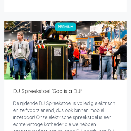
PREMIUM
DJ Spreekstoel 'God is a DJ!'
De rijdende DJ Spreekstoel is volledig elektrisch
én zelfvoorzienend, dus ook binnen mobiel
inzetbaar! Onze elektrische spreekstoel is een
echte vintage katheder die we hebben