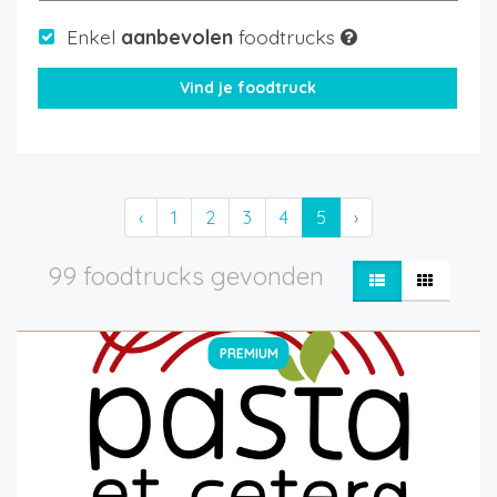
Enkel
aanbevolen
foodtrucks
‹
1
2
3
4
5
›
99 foodtrucks gevonden
PREMIUM