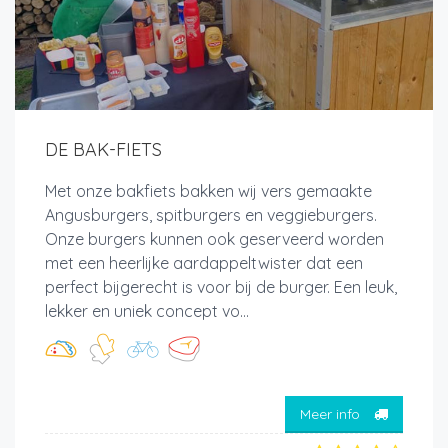
DE BAK-FIETS
Met onze bakfiets bakken wij vers gemaakte
Angusburgers, spitburgers en veggieburgers.
Onze burgers kunnen ook geserveerd worden
met een heerlijke aardappeltwister dat een
perfect bijgerecht is voor bij de burger. Een leuk,
lekker en uniek concept vo...
Meer info