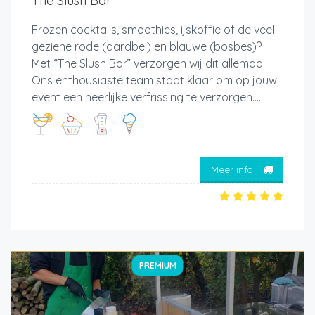
The Slush Bar
Frozen cocktails, smoothies, ijskoffie of de veel
geziene rode (aardbei) en blauwe (bosbes)?
Met “The Slush Bar” verzorgen wij dit allemaal.
Ons enthousiaste team staat klaar om op jouw
event een heerlijke verfrissing te verzorgen....
Meer info
PREMIUM