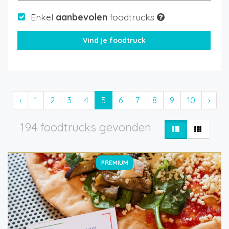
Enkel
aanbevolen
foodtrucks
‹
1
2
3
4
5
6
7
8
9
10
›
194 foodtrucks gevonden
PREMIUM