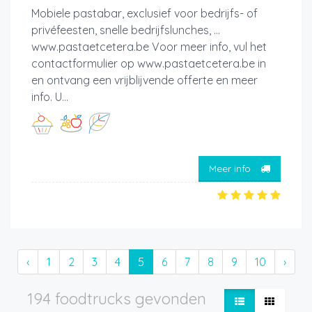
Mobiele pastabar, exclusief voor bedrijfs- of
privéfeesten, snelle bedrijfslunches, ...
www.pastaetcetera.be Voor meer info, vul het
contactformulier op www.pastaetcetera.be in
en ontvang een vrijblijvende offerte en meer
info. U...
Meer info
‹
1
2
3
4
5
6
7
8
9
10
›
194 foodtrucks gevonden