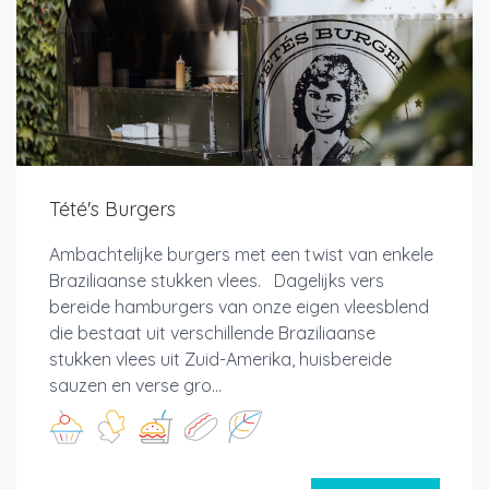
Tété's Burgers
Ambachtelijke burgers met een twist van enkele
Braziliaanse stukken vlees. Dagelijks vers
bereide hamburgers van onze eigen vleesblend
die bestaat uit verschillende Braziliaanse
stukken vlees uit Zuid-Amerika, huisbereide
sauzen en verse gro...