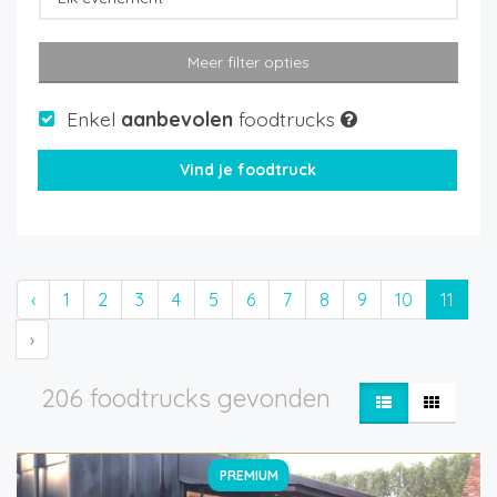
Meer filter opties
Enkel
aanbevolen
foodtrucks
‹
1
2
3
4
5
6
7
8
9
10
11
›
206 foodtrucks gevonden
PREMIUM