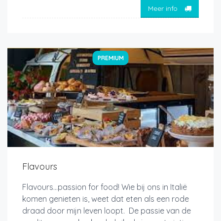
Meer info
PREMIUM
Flavours
Flavours…passion for food! Wie bij ons in Italië
komen genieten is, weet dat eten als een rode
draad door mijn leven loopt. De passie van de