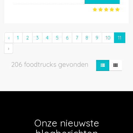
‹
1
2
3
4
5
6
7
8
9
10
11
›
206 foodtrucks gevonden
Onze nieuwste