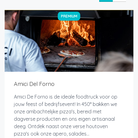
PREMIUM
Amici Del Forno
Amici De Forno is de ideale foodtruck voor op
jouw feest of bedrijfsevent! In 450° bakken we
onze ambachtelijke pizza's, bereid met
dagverse producten en ons eigen artisanaal
deeg. Ontdek naast onze verse houtoven
pizza's ook onze apero, salades...