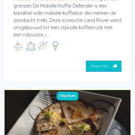
grenzen De Mobiele Koffie Defender is een
karaktervolle mobiele koffiebar die meteen de
aandacht trekt. Deze iconische Land Rover werd
omgebouwd tot een stijlvolle koffietruck met
een robuuste, i...
Meer info
PREMIUM