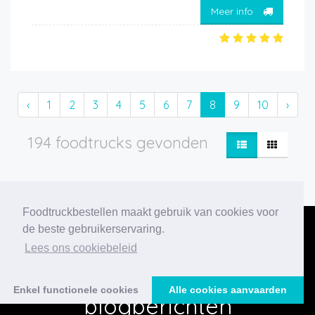
Meer info
‹
1
2
3
4
5
6
7
8
9
10
›
194 foodtrucks gevonden
Foodtruckbestellen maakt gebruik van cookies voor
de beste gebruikerservaring.
Lees ons cookiebeleid
Onze nieuwste
Enkel functionele cookies
Alle cookies aanvaarden
blogberichten