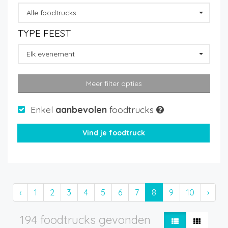
Alle foodtrucks
TYPE FEEST
Elk evenement
Meer filter opties
Enkel
aanbevolen
foodtrucks
‹
1
2
3
4
5
6
7
8
9
10
›
194 foodtrucks gevonden