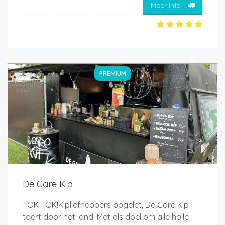
Meer info
PREMIUM
De Gare Kip
TOK TOK!Kipliefhebbers opgelet, De Gare Kip
toert door het land! Met als doel om alle holle