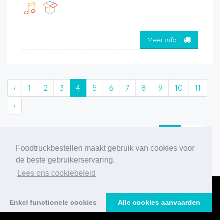
Meer info
‹
1
2
3
4
5
6
7
8
9
10
11
›
206 foodtrucks gevonden
Foodtruckbestellen maakt gebruik van cookies voor
de beste gebruikerservaring.
Lees ons cookiebeleid
Enkel functionele cookies
Alle cookies aanvaarden