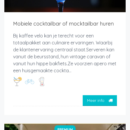
Mobiele cocktailbar of mocktailbar huren
Bij kaffee velo kan je terecht voor een
totaalpakket aan culinaire ervaringen. Waarbij
de klantenervaring centraal staat.Serveren kan
vanuit de beursstand, hun vintage caravan of
vanuit hun hippe bakfiets.Ze voorzien apero met
een huisgemaakte cockta...
Meer info
PREMIUM