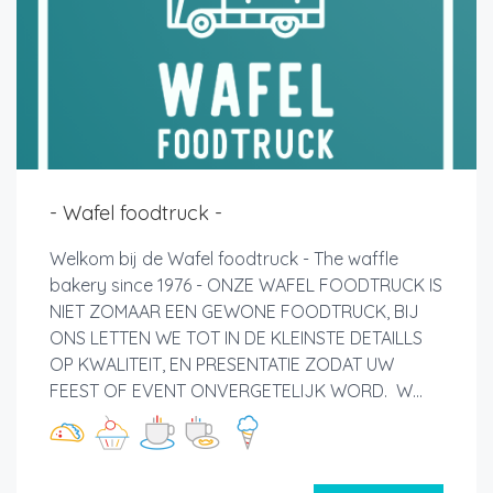
- Wafel foodtruck -
Welkom bij de Wafel foodtruck - The waffle
bakery since 1976 - ONZE WAFEL FOODTRUCK IS
NIET ZOMAAR EEN GEWONE FOODTRUCK, BIJ
ONS LETTEN WE TOT IN DE KLEINSTE DETAILLS
OP KWALITEIT, EN PRESENTATIE ZODAT UW
FEEST OF EVENT ONVERGETELIJK WORD. W...