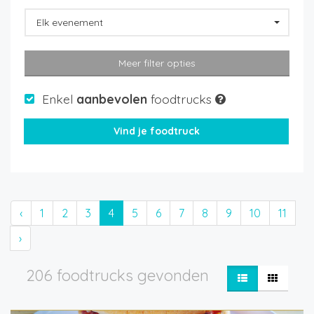
Elk evenement
Meer filter opties
Enkel
aanbevolen
foodtrucks
‹
1
2
3
4
5
6
7
8
9
10
11
›
206 foodtrucks gevonden