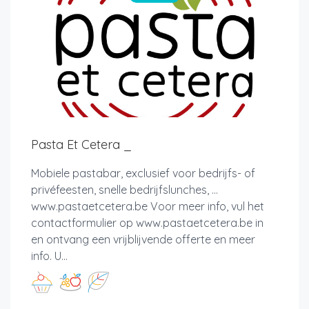
Pasta Et Cetera _
Mobiele pastabar, exclusief voor bedrijfs- of
privéfeesten, snelle bedrijfslunches, ...
www.pastaetcetera.be Voor meer info, vul het
contactformulier op www.pastaetcetera.be in
en ontvang een vrijblijvende offerte en meer
info. U...