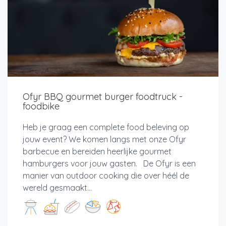
Ofyr BBQ gourmet burger foodtruck -
foodbike
Heb je graag een complete food beleving op
jouw event? We komen langs met onze Ofyr
barbecue en bereiden heerlijke gourmet
hamburgers voor jouw gasten. De Ofyr is een
manier van outdoor cooking die over héél de
wereld gesmaakt...