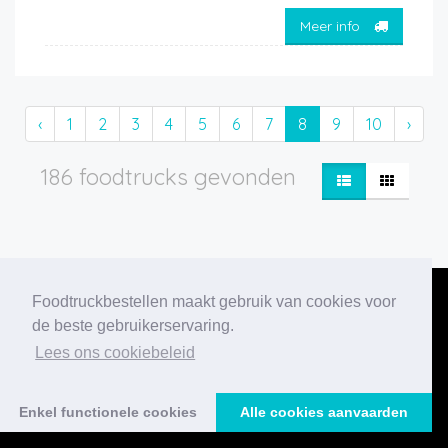
Meer info
‹
1
2
3
4
5
6
7
8
9
10
›
186 foodtrucks gevonden
Foodtruckbestellen maakt gebruik van cookies voor
de beste gebruikerservaring.
Lees ons cookiebeleid
Onze nieuwste
blogberichten
Enkel functionele cookies
Alle cookies aanvaarden