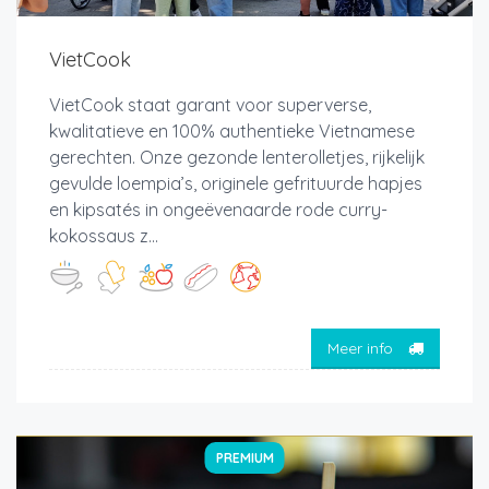
VietCook
VietCook staat garant voor superverse,
kwalitatieve en 100% authentieke Vietnamese
gerechten. Onze gezonde lenterolletjes, rijkelijk
gevulde loempia’s, originele gefrituurde hapjes
en kipsatés in ongeëvenaarde rode curry-
kokossaus z...
Meer info
PREMIUM