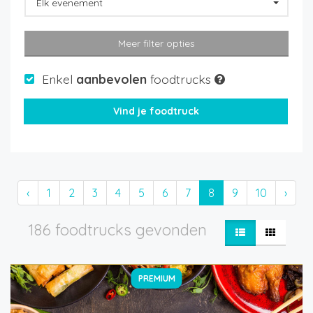
Elk evenement
Meer filter opties
Enkel
aanbevolen
foodtrucks
‹
1
2
3
4
5
6
7
8
9
10
›
186 foodtrucks gevonden
PREMIUM