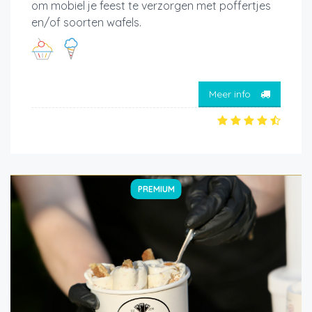
om mobiel je feest te verzorgen met poffertjes
en/of soorten wafels.
Meer info
PREMIUM