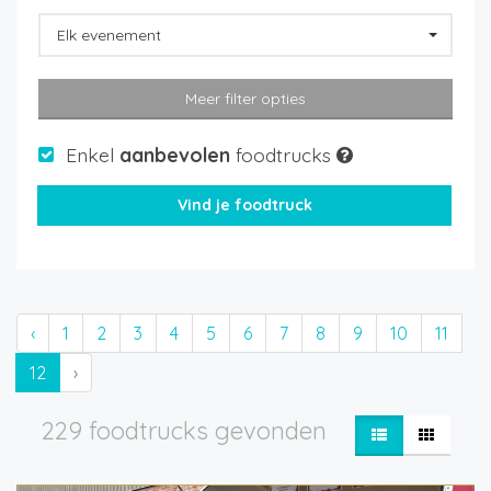
Elk evenement
Meer filter opties
Enkel
aanbevolen
foodtrucks
‹
1
2
3
4
5
6
7
8
9
10
11
12
›
229 foodtrucks gevonden