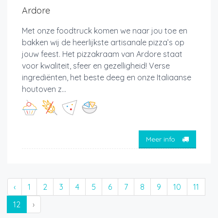
Ardore
Met onze foodtruck komen we naar jou toe en
bakken wij de heerlijkste artisanale pizza’s op
jouw feest. Het pizzakraam van Ardore staat
voor kwaliteit, sfeer en gezelligheid! Verse
ingrediënten, het beste deeg en onze Italiaanse
houtoven z...
Meer info
‹
1
2
3
4
5
6
7
8
9
10
11
12
›