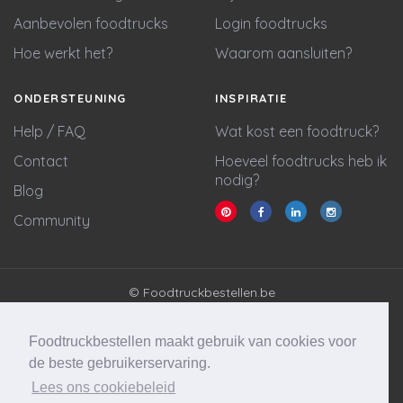
Aanbevolen foodtrucks
Login foodtrucks
Hoe werkt het?
Waarom aansluiten?
ONDERSTEUNING
INSPIRATIE
Help / FAQ
Wat kost een foodtruck?
Contact
Hoeveel foodtrucks heb ik
nodig?
Blog
Community
© Foodtruckbestellen.be
Algemene voorwaarden
Privacy policy
Foodtruckbestellen maakt gebruik van cookies voor
Cookie statement
de beste gebruikerservaring.
Lees ons cookiebeleid
Website & marketing door
Wycked Media