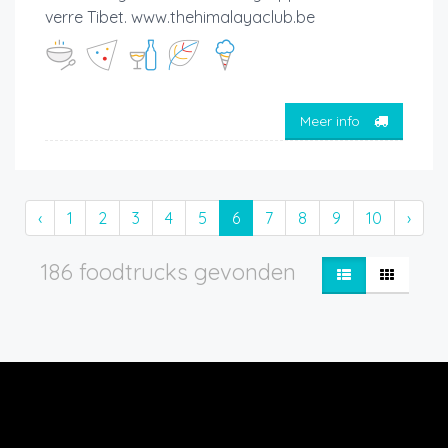
verre Tibet. www.thehimalayaclub.be
Meer info
‹
1
2
3
4
5
6
7
8
9
10
›
186 foodtrucks gevonden