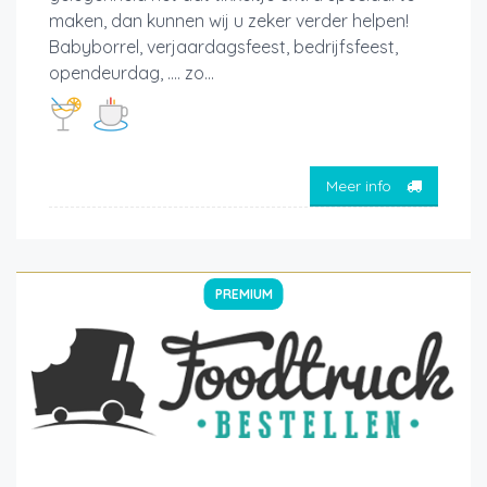
maken, dan kunnen wij u zeker verder helpen!
Babyborrel, verjaardagsfeest, bedrijfsfeest,
opendeurdag, …. zo...
Meer info
PREMIUM