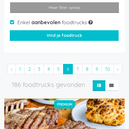
Meer filter opties
Enkel
aanbevolen
foodtrucks
‹
1
2
3
4
5
6
7
8
9
10
›
186 foodtrucks gevonden
PREMIUM