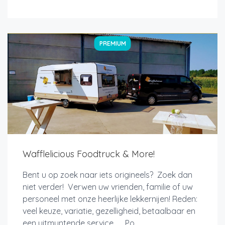
PREMIUM
Wafflelicious Foodtruck & More!
Bent u op zoek naar iets origineels? Zoek dan
niet verder! Verwen uw vrienden, familie of uw
personeel met onze heerlijke lekkernijen! Reden:
veel keuze, variatie, gezelligheid, betaalbaar en
een uitmuntende service. Po...