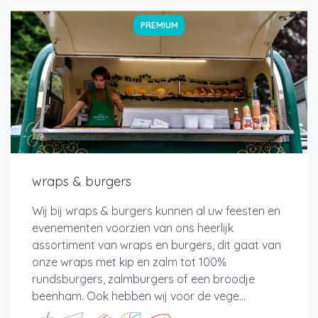
PREMIUM
wraps & burgers
Wij bij wraps & burgers kunnen al uw feesten en
evenementen voorzien van ons heerlijk
assortiment van wraps en burgers, dit gaat van
onze wraps met kip en zalm tot 100%
rundsburgers, zalmburgers of een broodje
beenham. Ook hebben wij voor de vege...