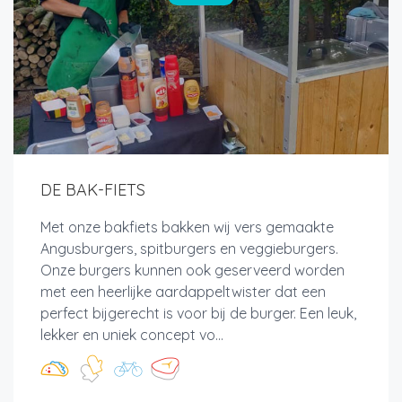
DE BAK-FIETS
Met onze bakfiets bakken wij vers gemaakte
Angusburgers, spitburgers en veggieburgers.
Onze burgers kunnen ook geserveerd worden
met een heerlijke aardappeltwister dat een
perfect bijgerecht is voor bij de burger. Een leuk,
lekker en uniek concept vo...