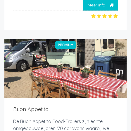
Meer info
PREMIUM
Buon Appetito
De Buon Appetito Food-Trailers zijn echte
omgebouwde jaren ‘70 caravans waarbij we