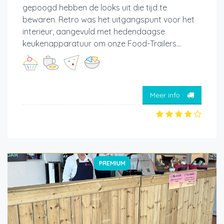
gepoogd hebben de looks uit die tijd te
bewaren. Retro was het uitgangspunt voor het
interieur, aangevuld met hedendaagse
keukenapparatuur om onze Food-Trailers...
Meer info
PREMIUM