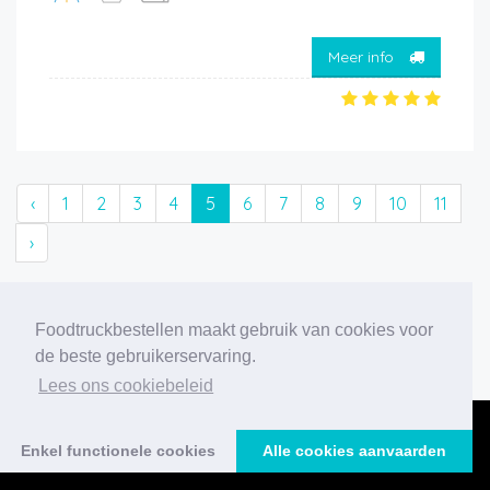
Meer info
‹
1
2
3
4
5
6
7
8
9
10
11
›
204 foodtrucks gevonden
Foodtruckbestellen maakt gebruik van cookies voor
de beste gebruikerservaring.
Lees ons cookiebeleid
Enkel functionele cookies
Alle cookies aanvaarden