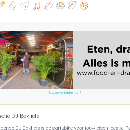
Uw advertentie hier?
ische DJ Bakfiets
jdende DJ Bakfiets is dé partybike voor jouw eigen feestje! P