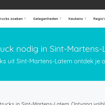
▾
▾
▾
rucks zoeken
Gelegenheden
Keukens
Regio'
uck nodig in Sint-Martens
ks uit Sint-Martens-Latem ontdek je 
rucks in Sint-Martens-Latem. Ontvang vrijbli