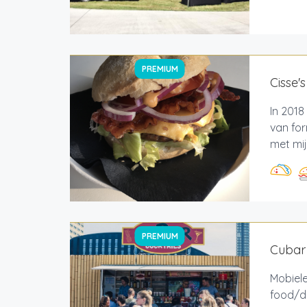
PREMIUM
Cisse'
In 2018
van for
met mij
PREMIUM
Cubar
Mobiele
food/d