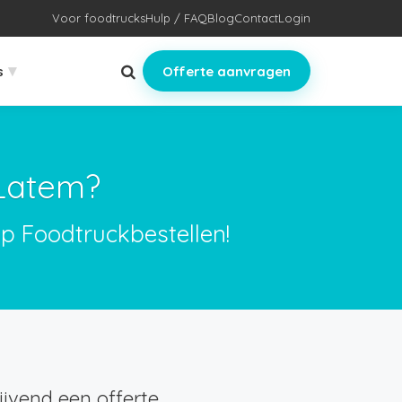
Voor foodtrucks
Hulp / FAQ
Blog
Contact
Login
▾
s
Offerte aanvragen
-Latem?
op Foodtruckbestellen!
jvend een offerte.