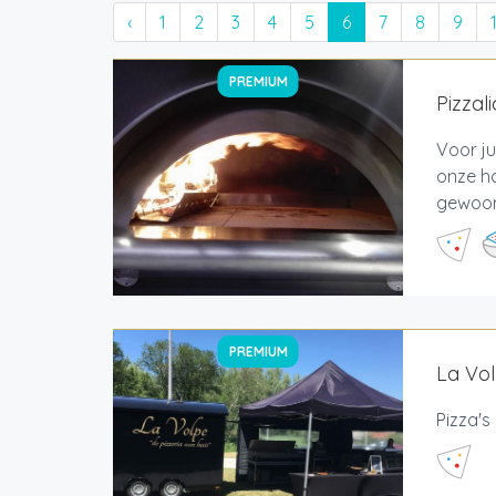
‹
1
2
3
4
5
6
7
8
9
PREMIUM
Pizzali
Voor ju
onze ho
gewoond
PREMIUM
La Vol
Pizza's