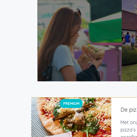
PREMIUM
De pi
Met onz
pizza’s