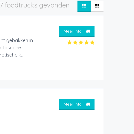
7 foodtrucks gevonden
Meer info
ant gebakken in
in Toscane
tische k...
Meer info