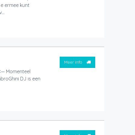
 je ermee kunt
...
Meer info
! <— Momenteel
broGhini DJ is een