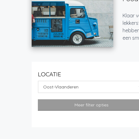
Klaar v
lekkers
hebben
een sma
LOCATIE
Oost-Vlaanderen
Meer filter opties