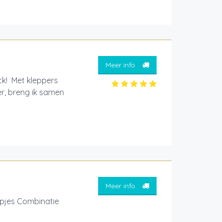
Meer info
ck! Met kleppers
er, breng ik samen
Meer info
apjes Combinatie