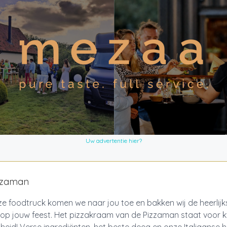
Uw advertentie hier?
zzaman
e foodtruck komen we naar jou toe en bakken wij de heerlijk
 op jouw feest. Het pizzakraam van de Pizzaman staat voor kwa