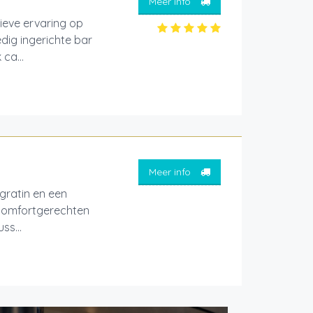
Meer info
ieve ervaring op
edig ingerichte bar
ca...
Meer info
 gratin en een
 comfortgerechten
ss...