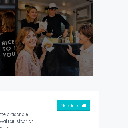
Meer info
ste artisanale
liteit, sfeer en