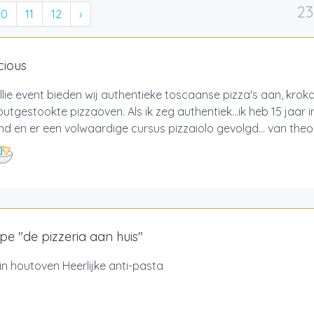
23
10
11
12
›
cious
llie event bieden wij authentieke toscaanse pizza's aan, krok
utgestookte pizzaoven. Als ik zeg authentiek…ik heb 15 jaar 
 en er een volwaardige cursus pizzaiolo gevolgd… van theore
pe "de pizzeria aan huis"
 in houtoven Heerlijke anti-pasta