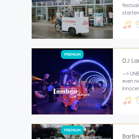
festiva
starten
PREMIUM
DJ La
—> UNIE
even ni
Innocen
PREMIUM
BarBr