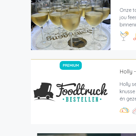
Onze ta
jou fee
binneni
PREMIUM
Holly 
Holly s
knusse
én geze