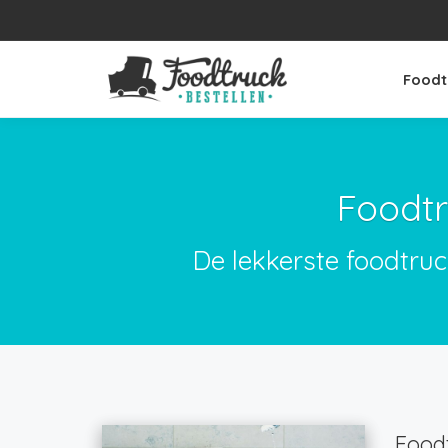
Foodt
Foodtr
De lekkerste foodtruc
Foodt