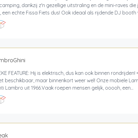
lcamping, dankzij z'n gezellige uitstraling en de mini-raves die
, een echte Fissa Fiets dus! Ook ideaal als rijdende DJ booth v
mbroGhini
KE FEATURE: Hij is elektrisch, dus kan ook binnen rondrijden
et beschikbaar, maar binnenkort weer wel! Onze mobiele Lam
ti Lambro uit 1966.Vaak roepen mensen gelijk, ooooh, een...
eak