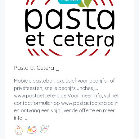
Pasta Et Cetera _
Mobiele pastabar, exclusief voor bedrijfs- of
privéfeesten, snelle bedrijfslunches, ...
www.pastaetcetera.be Voor meer info, vul het
contactformulier op www.pastaetcetera.be in
en ontvang een vrijblijvende offerte en meer
info. U...