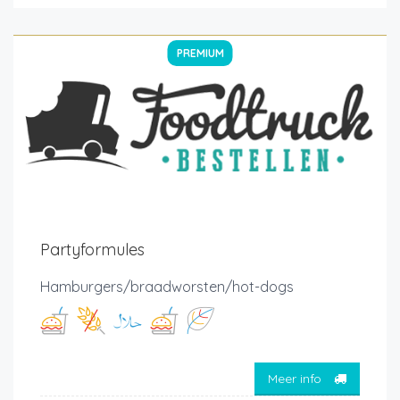
PREMIUM
Partyformules
Hamburgers/braadworsten/hot-dogs
Meer info