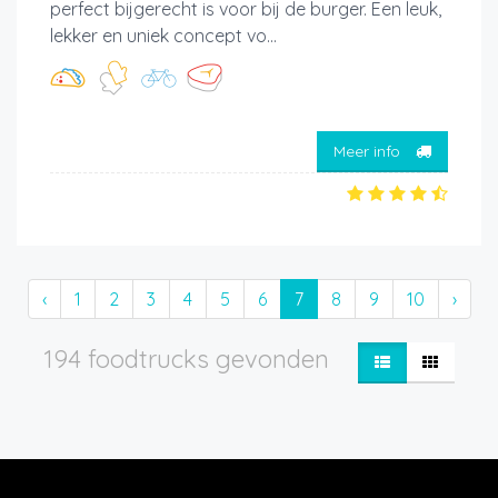
perfect bijgerecht is voor bij de burger. Een leuk,
lekker en uniek concept vo...
Meer info
‹
1
2
3
4
5
6
7
8
9
10
›
194 foodtrucks gevonden