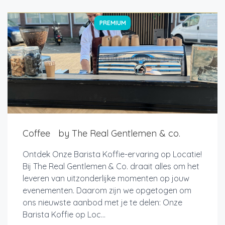
PREMIUM
Coffee by The Real Gentlemen & co.
Ontdek Onze Barista Koffie-ervaring op Locatie!
Bij The Real Gentlemen & Co. draait alles om het
leveren van uitzonderlijke momenten op jouw
evenementen. Daarom zijn we opgetogen om
ons nieuwste aanbod met je te delen: Onze
Barista Koffie op Loc...