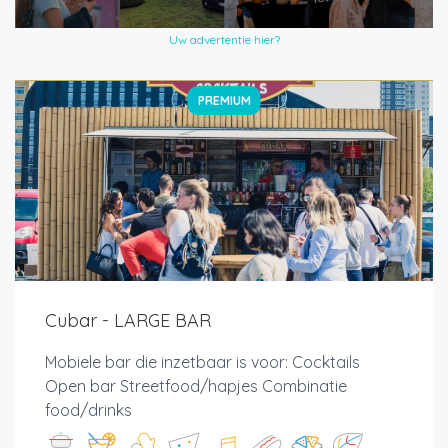
Uw advertentie hier?
PREMIUM
Cubar - LARGE BAR
Mobiele bar die inzetbaar is voor: Cocktails
Open bar Streetfood/hapjes Combinatie
food/drinks