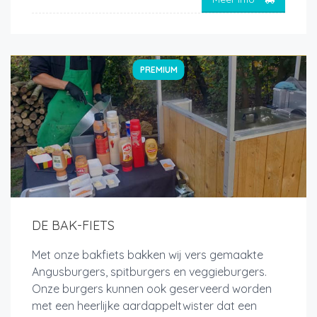
PREMIUM
DE BAK-FIETS
Met onze bakfiets bakken wij vers gemaakte
Angusburgers, spitburgers en veggieburgers.
Onze burgers kunnen ook geserveerd worden
met een heerlijke aardappeltwister dat een