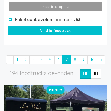
Meer filter opties
Enkel
aanbevolen
foodtrucks
‹
1
2
3
4
5
6
7
8
9
10
›
194 foodtrucks gevonden
PREMIUM