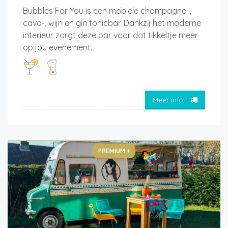
Bubbles For You is een mobiele champagne-,
cava-, wijn en gin tonicbar. Dankzij het moderne
interieur zorgt deze bar voor dat tikkeltje meer
op jou evenement.
Meer info
PREMIUM +