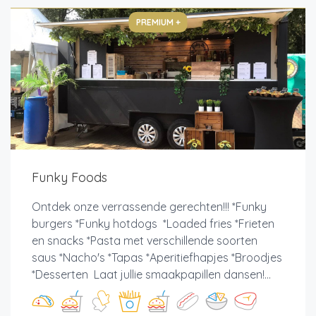
PREMIUM +
Funky Foods
Ontdek onze verrassende gerechten!!! *Funky
burgers *Funky hotdogs *Loaded fries *Frieten
en snacks *Pasta met verschillende soorten
saus *Nacho's *Tapas *Aperitiefhapjes *Broodjes
*Desserten Laat jullie smaakpapillen dansen!...