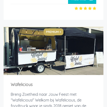
PREMIUM +
Wafelicious
Breng Zoetheid naar Jouw Feest met
“Wafelicious!” Welkom bij Wafelicious, de
foodtruck waar je sinds 2018 geniet van de