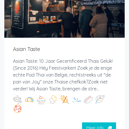
Asian Taste
Asian Taste: 10 Jaar Gecertificeerd Thais Geluk!
(Since 2016) Héy Feestvarken! Zoek je de enige
echte Pad Thai van België, rechtstreeks uit "de
pan van Joy" onze Thaise chefkok?Zoek niet
verder! Wij Asian Taste, brengen de stre...
Meer info