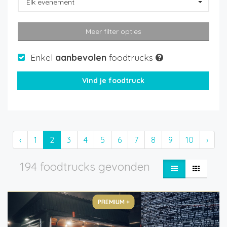
Elk evenement
Meer filter opties
Enkel
aanbevolen
foodtrucks
‹
1
2
3
4
5
6
7
8
9
10
›
194 foodtrucks gevonden
PREMIUM +