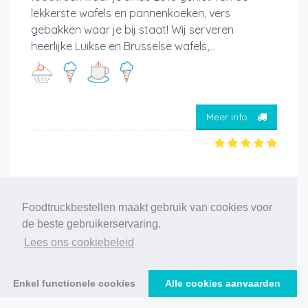
lekkerste wafels en pannenkoeken, vers
gebakken waar je bij staat! Wij serveren
heerlijke Luikse en Brusselse wafels,...
Meer info
Foodtruckbestellen maakt gebruik van cookies voor
‹
1
2
3
4
5
6
7
8
9
10
›
de beste gebruikerservaring.
194 foodtrucks gevonden
Lees ons cookiebeleid
Enkel functionele cookies
Alle cookies aanvaarden