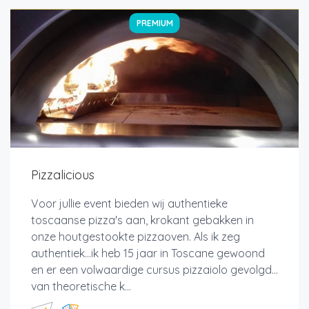
PREMIUM
Pizzalicious
Voor jullie event bieden wij authentieke
toscaanse pizza's aan, krokant gebakken in
onze houtgestookte pizzaoven. Als ik zeg
authentiek…ik heb 15 jaar in Toscane gewoond
en er een volwaardige cursus pizzaiolo gevolgd…
van theoretische k...