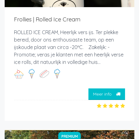
Frollies | Rolled Ice Cream
ROLLED ICE CREAM, Heerlijk vers ijs. Ter plekke
bereid, door ons enthousiaste team, op een
ijskoude plaat van circa -20ºC. Zakelijk: -
Promotie; veras je klanten met een heerlijk verse
ice rolls, dit natuurlijk in volledige huis...
Meer info
PREMIUM