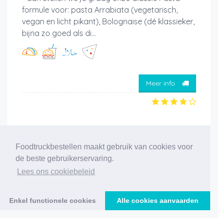
formule voor: pasta Arrabiata (vegetarisch,
vegan en licht pikant), Bolognaise (dé klassieker,
bijna zo goed als di...
Meer info
Foodtruckbestellen maakt gebruik van cookies voor
‹
1
2
3
4
5
6
7
8
9
10
11
de beste gebruikerservaring.
12
›
Lees ons cookiebeleid
232 foodtrucks gevonden
Enkel functionele cookies
Alle cookies aanvaarden