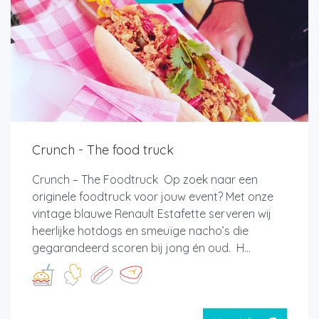
Crunch - The food truck
Crunch – The Foodtruck Op zoek naar een
originele foodtruck voor jouw event? Met onze
vintage blauwe Renault Estafette serveren wij
heerlijke hotdogs en smeuïge nacho’s die
gegarandeerd scoren bij jong én oud. H...