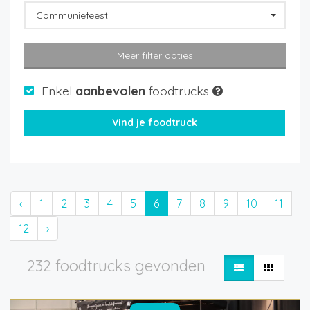
Communiefeest
Meer filter opties
Enkel
aanbevolen
foodtrucks
‹
1
2
3
4
5
6
7
8
9
10
11
12
›
232 foodtrucks gevonden