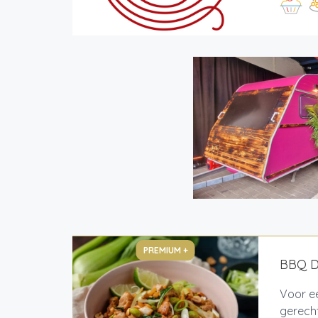
PREMIUM +
BBQ De
Voor ee
gerecht