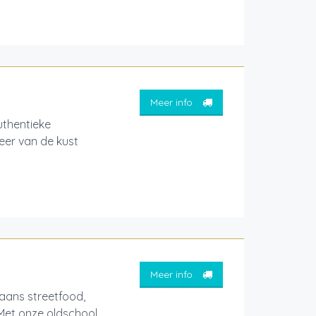
Meer info
thentieke
feer van de kust
Meer info
aans streetfood,
 Met onze oldschool