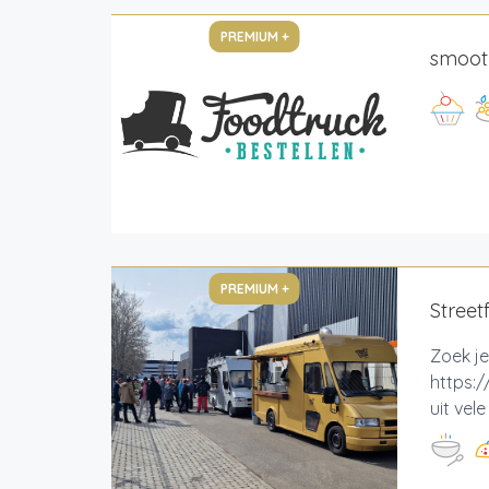
PREMIUM +
smoot
PREMIUM +
Street
Zoek je
https:/
uit vel