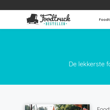
Foodt
De lekkerste f
Foodt