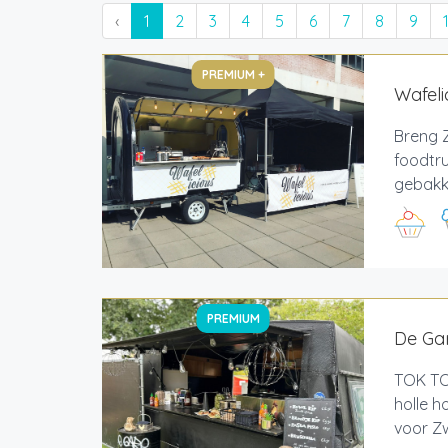
‹
1
2
3
4
5
6
7
8
9
PREMIUM +
Wafeli
Breng Z
foodtru
gebakke
PREMIUM
De Ga
TOK TOK
holle h
voor Zw