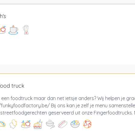
h's
food truck
 een foodtruck maar dan net ietsje anders? Wij helpen je gr
/funkyfoodfactory.be/ Bij ons kan je zelf je menu samenstell
e streetfoodgerechten geserveerd uit onze Fingerfoodtrucks. M