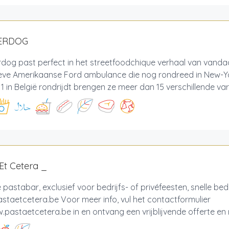
ERDOG
dog past perfect in het streetfoodchique verhaal van vanda
ieve Amerikaanse Ford ambulance die nog rondreed in New-Y
 1 in België rondrijdt brengen ze meer dan 15 verschillende varië
Et Cetera _
 pastabar, exclusief voor bedrijfs- of privéfeesten, snelle bedri
taetcetera.be Voor meer info, vul het contactformulier
pastaetcetera.be in en ontvang een vrijblijvende offerte en me