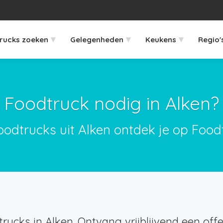
▾
▾
▾
rucks zoeken
Gelegenheden
Keukens
Regio'
Foodtruck nodig in Alken?
oodtrucks uit Alken ontdek je op Food
rucks in Alken. Ontvang vrijblijvend een offe