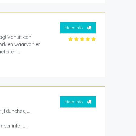
Meer info
ag! Vanuit een
ork en waarvan er
teiten....
Meer info
jfslunches, ...
er info. U...