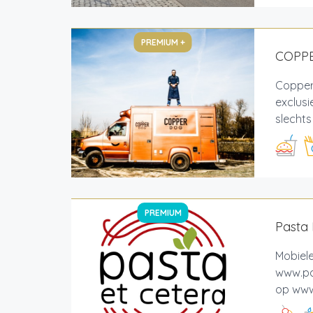
PREMIUM +
COPP
Copper
exclus
slechts
PREMIUM
Pasta 
Mobiele
www.pas
op www.