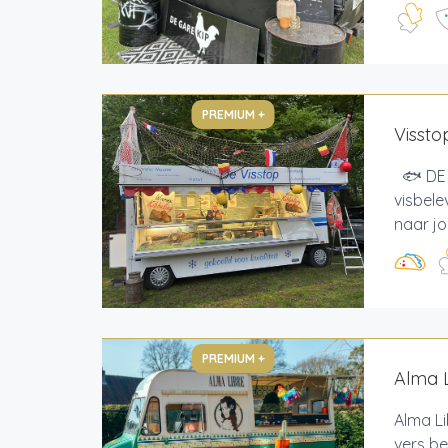
PREMIUM +
Vissto
🐟 DE 
visbele
naar jo
PREMIUM +
Alma L
Alma Li
vers be