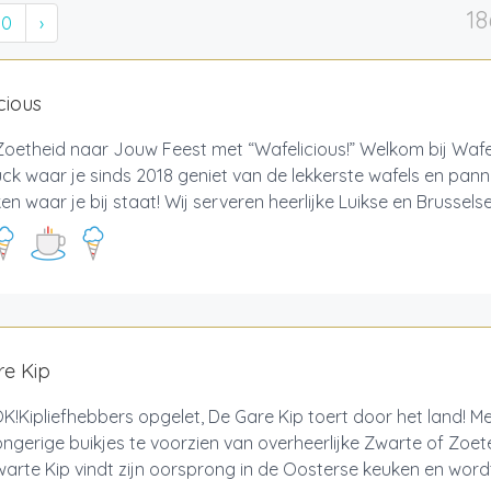
18
10
›
cious
oetheid naar Jouw Feest met “Wafelicious!” Welkom bij Wafel
ck waar je sinds 2018 geniet van de lekkerste wafels en pan
n waar je bij staat! Wij serveren heerlijke Luikse en Brusselse 
re Kip
!Kipliefhebbers opgelet, De Gare Kip toert door het land! Me
ongerige buikjes te voorzien van overheerlijke Zwarte of Zoet
arte Kip vindt zijn oorsprong in de Oosterse keuken en wordt 