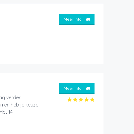
Meer info
Meer info
aag verder!
en en heb je keuze
et 14...