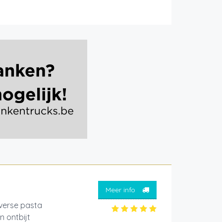
Meer info
 verse pasta
n ontbijt