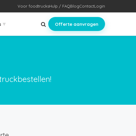
Voor foodtrucks
Hulp / FAQ
Blog
Contact
Login
▾
s
Offerte aanvragen
truckbestellen!
rte.