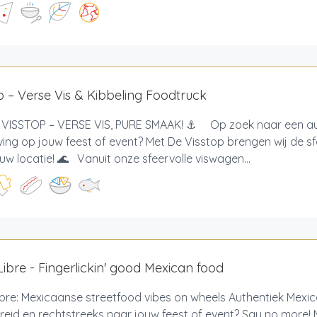
p – Verse Vis & Kibbeling Foodtruck
VISSTOP – VERSE VIS, PURE SMAAK! ⚓ Op zoek naar een au
ving op jouw feest of event? Met De Visstop brengen wij de s
uw locatie! 🌊 Vanuit onze sfeervolle viswagen...
ibre - Fingerlickin' good Mexican food
bre: Mexicaanse streetfood vibes on wheels Authentiek Mexic
reid en rechtstreeks naar jouw feest of event? Say no more!