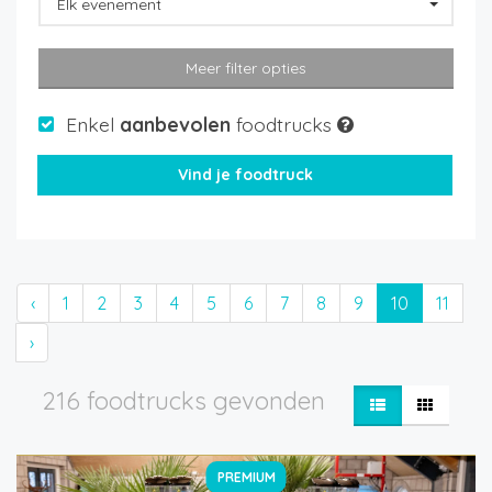
Elk evenement
Meer filter opties
Enkel
aanbevolen
foodtrucks
‹
1
2
3
4
5
6
7
8
9
10
11
›
216 foodtrucks gevonden
PREMIUM