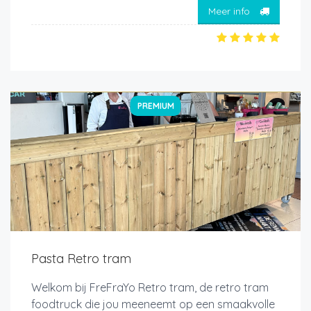
Meer info
PREMIUM
Pasta Retro tram
Welkom bij FreFraYo Retro tram, de retro tram
foodtruck die jou meeneemt op een smaakvolle