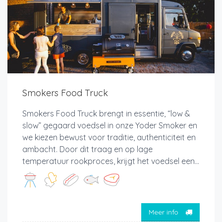
Smokers Food Truck
Smokers Food Truck brengt in essentie, “low &
slow” gegaard voedsel in onze Yoder Smoker en
we kiezen bewust voor traditie, authenticiteit en
ambacht. Door dit traag en op lage
temperatuur rookproces, krijgt het voedsel een...
Meer info