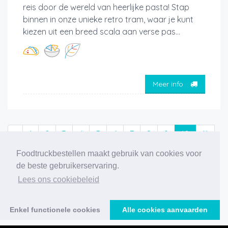
reis door de wereld van heerlijke pasta! Stap
binnen in onze unieke retro tram, waar je kunt
kiezen uit een breed scala aan verse pas...
Meer info
‹
1
2
3
4
5
6
7
8
9
10
11
›
Foodtruckbestellen maakt gebruik van cookies voor
de beste gebruikerservaring.
216 foodtrucks gevonden
Lees ons cookiebeleid
Enkel functionele cookies
Alle cookies aanvaarden