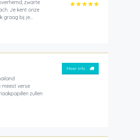
t overhemd, zwarte
ach. Je kent onze
graag bij je...
Meer info
hailand
e meest verse
aakpapillen zullen