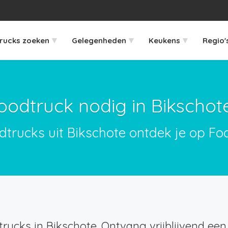
▾
▾
▾
rucks zoeken
Gelegenheden
Keukens
Regio'
oodtruck nodig in Bikschot
dtrucks uit Bikschote ontdek je op Fo
rucks in Bikschote. Ontvang vrijblijvend een 