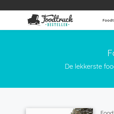
Foodt
F
De lekkerste foo
Foodt