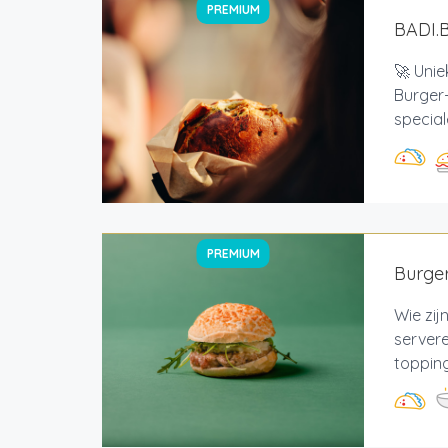
PREMIUM
BADI.
🚀 Uni
Burger-
special
PREMIUM
Burger
Wie zij
servere
topping