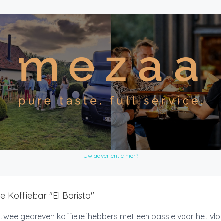
Uw advertentie hier?
e Koffiebar "El Barista"
n twee gedreven koffieliefhebbers met een passie voor het vl