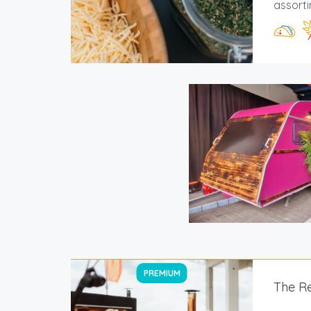
assorti
PREMIUM
The Re