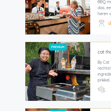
BBQ met
das, ee
heren v
PREMIUM
cat th
Bij Cat
rechtst
ingredi
prikkel..