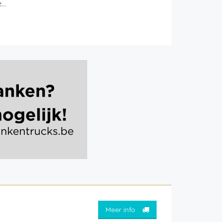
..
Meer info