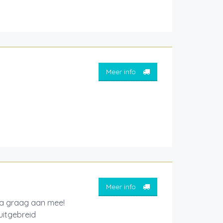
Meer info
Meer info
osa graag aan mee!
uitgebreid