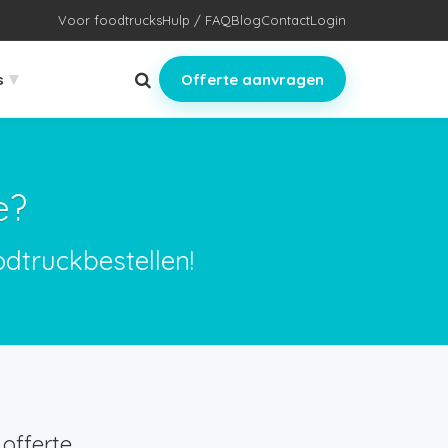
Voor foodtrucks
Hulp / FAQ
Blog
Contact
Login
▾
s
Offerte aanvragen
e?
odtruckbestellen!
offerte.