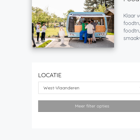
Klaar v
foodtru
foodtru
smaakvo
LOCATIE
West-Vlaanderen
Meer filter opties