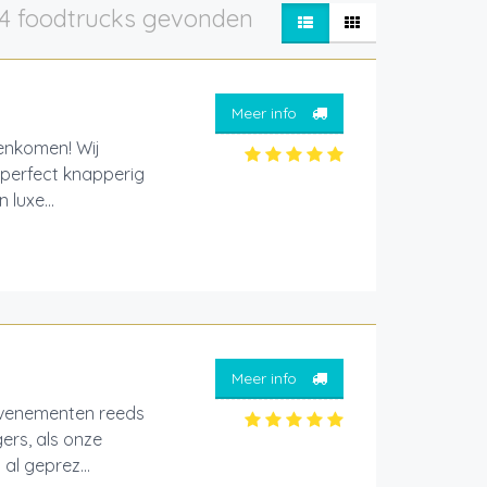
4 foodtrucks gevonden
Meer info
enkomen! Wij
, perfect knapperig
luxe...
Meer info
evenementen reeds
ers, als onze
al geprez...