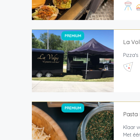
PREMIUM
La Vol
Pizza's
PREMIUM
Pasta 
Klaar v
Met één