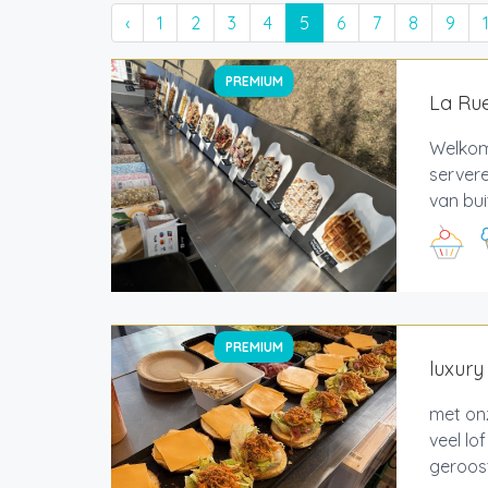
‹
1
2
3
4
5
6
7
8
9
PREMIUM
La Ru
Welkom
servere
van bui
PREMIUM
luxur
met on
veel l
geroost