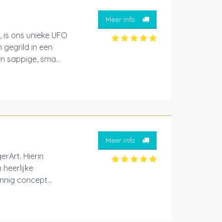
Meer info
 is ons unieke UFO
 gegrild in een
n sappige, sma...
Meer info
erArt. Hierin
heerlijke
nnig concept...