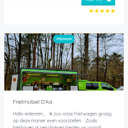
Meer info
PREMIUM
Frietmobiel D'Aa
Hallo iedereen , Ik zou onze frietwagen graag
op deze manier even voorstellen. Zoals
hierboven al geschreven bieden wij vooral