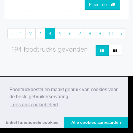
Meer info
‹
1
2
3
4
5
6
7
8
9
10
›
194 foodtrucks gevonden
Foodtruckbestellen maakt gebruik van cookies voor
de beste gebruikerservaring.
Onze nieuwste
Lees ons cookiebeleid
blogberichten
Enkel functionele cookies
Alle cookies aanvaarden