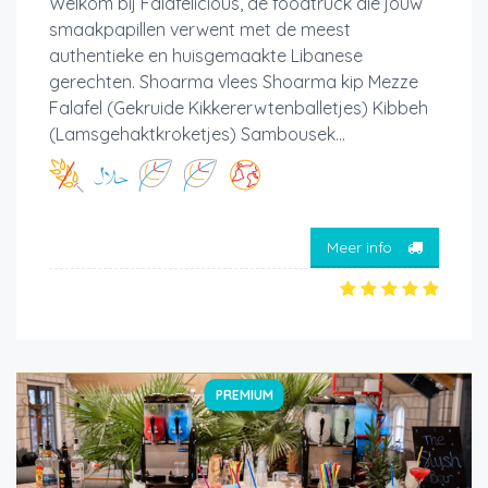
Welkom bij Falafelicious, de foodtruck die jouw
smaakpapillen verwent met de meest
authentieke en huisgemaakte Libanese
gerechten. Shoarma vlees Shoarma kip Mezze
Falafel (Gekruide Kikkererwtenballetjes) Kibbeh
(Lamsgehaktkroketjes) Sambousek...
Meer info
PREMIUM