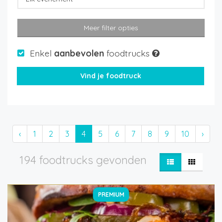
Meer filter opties
Enkel
aanbevolen
foodtrucks
‹
1
2
3
4
5
6
7
8
9
10
›
194 foodtrucks gevonden
PREMIUM