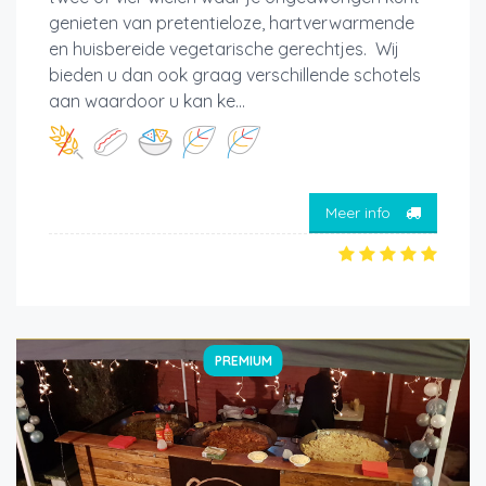
genieten van pretentieloze, hartverwarmende
en huisbereide vegetarische gerechtjes. Wij
bieden u dan ook graag verschillende schotels
aan waardoor u kan ke...
Meer info
PREMIUM