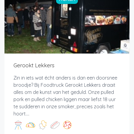
Gerookt Lekkers
Zin in iets wat écht anders is dan een doorsnee
broodje? Bij Foodtruck Gerookt Lekkers draait
alles om de kunst van het geduld. Onze pulled
pork en pulled chicken liggen maar liefst 18 uur
te sudderen in onze smoker, precies zoals het
hoort....