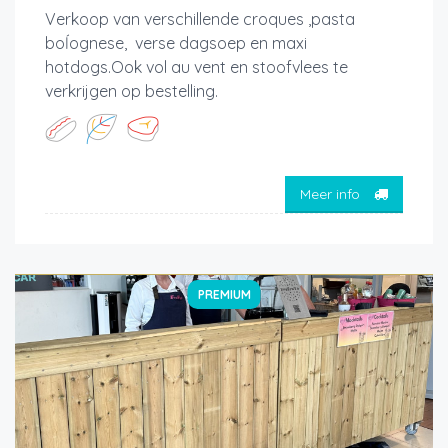
Verkoop van verschillende croques ,pasta
boĺognese, verse dagsoep en maxi
hotdogs.Ook vol au vent en stoofvlees te
verkrijgen op bestelling.
Meer info
PREMIUM