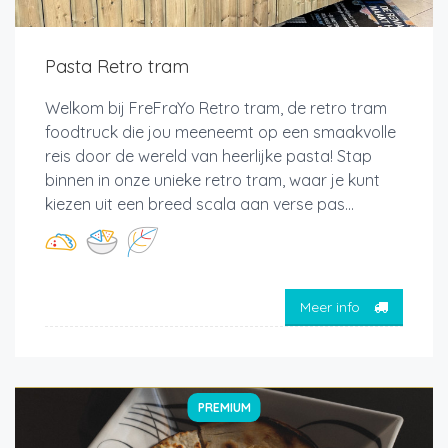
Pasta Retro tram
Welkom bij FreFraYo Retro tram, de retro tram
foodtruck die jou meeneemt op een smaakvolle
reis door de wereld van heerlijke pasta! Stap
binnen in onze unieke retro tram, waar je kunt
kiezen uit een breed scala aan verse pas...
Meer info
PREMIUM