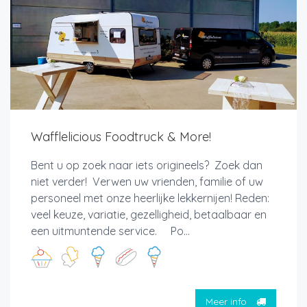
Wafflelicious Foodtruck & More!
Bent u op zoek naar iets origineels? Zoek dan
niet verder! Verwen uw vrienden, familie of uw
personeel met onze heerlijke lekkernijen! Reden:
veel keuze, variatie, gezelligheid, betaalbaar en
een uitmuntende service. Po...
Meer info