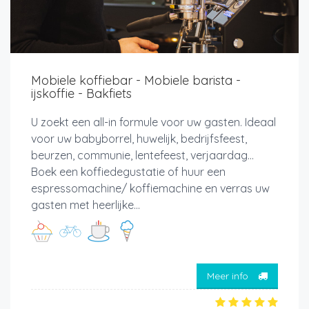
Mobiele koffiebar - Mobiele barista -
ijskoffie - Bakfiets
U zoekt een all-in formule voor uw gasten. Ideaal
voor uw babyborrel, huwelijk, bedrijfsfeest,
beurzen, communie, lentefeest, verjaardag…
Boek een koffiedegustatie of huur een
espressomachine/ koffiemachine en verras uw
gasten met heerlijke...
Meer info