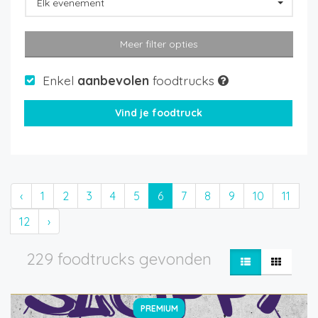
Elk evenement
Meer filter opties
Enkel
aanbevolen
foodtrucks
‹
1
2
3
4
5
6
7
8
9
10
11
12
›
229 foodtrucks gevonden
PREMIUM