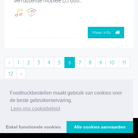
verrassende mobiele DJ boo...
Meer info
‹
1
2
3
4
5
6
7
8
9
10
11
12
›
229 foodtrucks gevonden
Foodtruckbestellen maakt gebruik van cookies voor
de beste gebruikerservaring.
Lees ons cookiebeleid
Enkel functionele cookies
Alle cookies aanvaarden