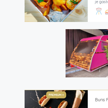
je gast
PREMIUM +
Buns 