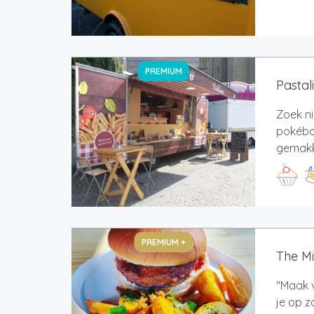
PREMIUM
Pastal
Zoek ni
pokébow
gemakkel
PREMIUM +
The M
"Maak v
je op z