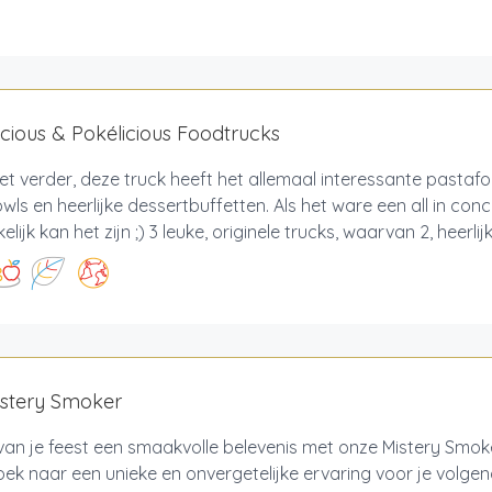
icious & Pokélicious Foodtrucks
et verder, deze truck heeft het allemaal interessante pastaf
ls en heerlijke dessertbuffetten. Als het ware een all in con
ijk kan het zijn ;) 3 leuke, originele trucks, waarvan 2, heerlijke
istery Smoker
an je feest een smaakvolle belevenis met onze Mistery Smok
oek naar een unieke en onvergetelijke ervaring voor je volge