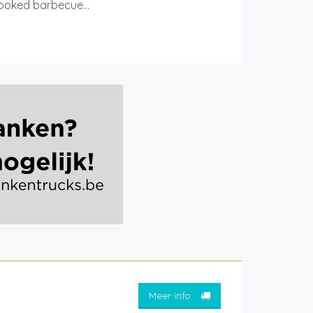
ooked barbecue...
Meer info