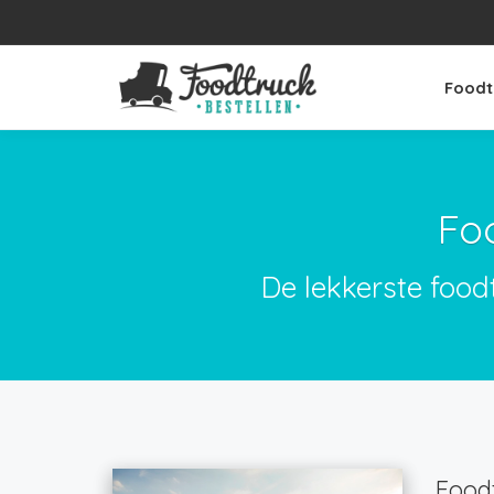
Foodt
Fo
De lekkerste food
Foodt