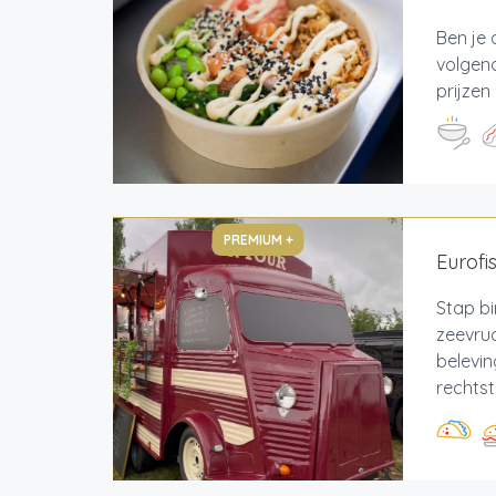
Ben je 
volgend
prijzen
PREMIUM +
Eurofi
Stap bi
zeevruc
belevin
rechtstr