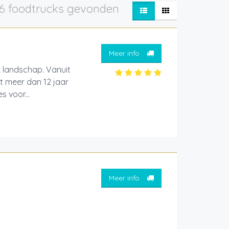
6 foodtrucks gevonden
Meer info
k landschap. Vanuit
t meer dan 12 jaar
s voor...
Meer info