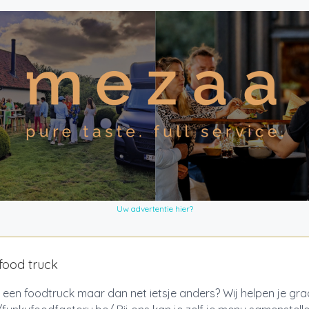
Uw advertentie hier?
food truck
 een foodtruck maar dan net ietsje anders? Wij helpen je gr