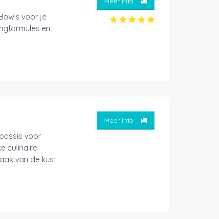
Meer info
Bowls voor je
ingformules en
Meer info
passie voor
 culinaire
smaak van de kust