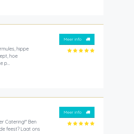
Meer info
ormules, hippe
cept, hoe
 p...
Meer info
er Catering!" Ben
nde feest? Laat ons