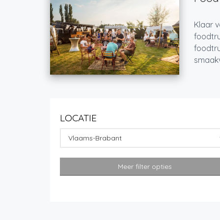
Klaar v
foodtru
foodtru
smaakvo
LOCATIE
Vlaams-Brabant
Meer filter opties