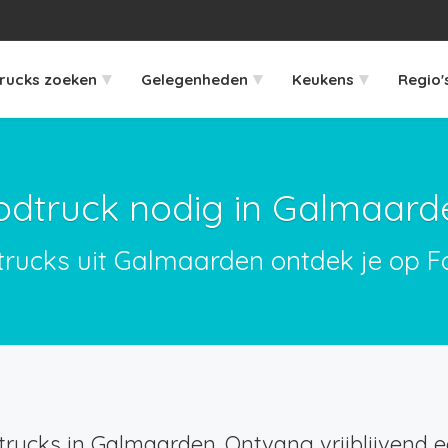
▾
▾
▾
rucks zoeken
Gelegenheden
Keukens
Regio'
odtruck nodig in Galmaard
trucks uit Galmaarden ontdek je op F
rucks in Galmaarden. Ontvang vrijblijvend ee