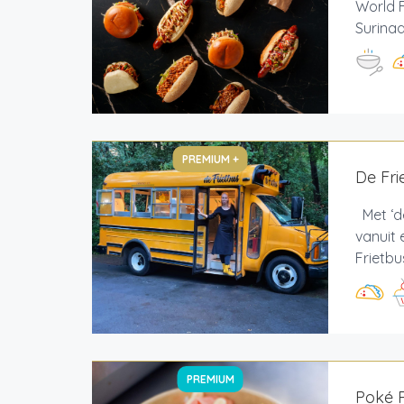
World 
Surina
PREMIUM +
De Fri
Met ‘de
vanuit 
Frietbu
PREMIUM
Poké 