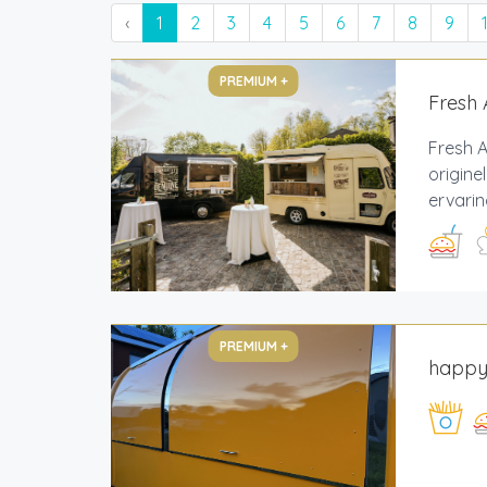
‹
1
2
3
4
5
6
7
8
9
PREMIUM +
Fresh 
Fresh A
origine
ervarin
PREMIUM +
happy