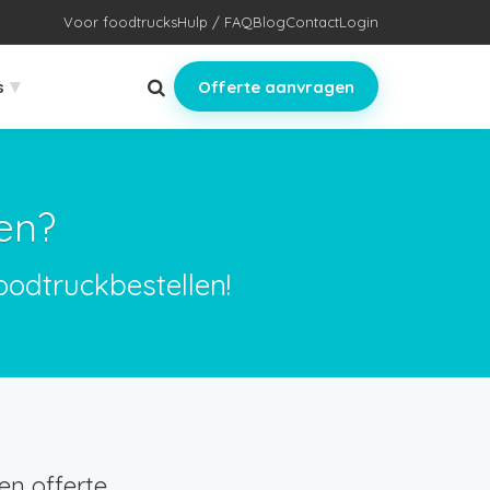
Voor foodtrucks
Hulp / FAQ
Blog
Contact
Login
▾
s
Offerte aanvragen
en?
oodtruckbestellen!
n offerte.