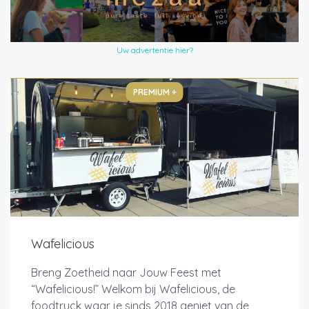
Uw advertentie hier?
PREMIUM +
Wafelicious
Breng Zoetheid naar Jouw Feest met
“Wafelicious!” Welkom bij Wafelicious, de
foodtruck waar je sinds 2018 geniet van de