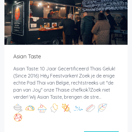
Asian Taste
Asian Taste: 10 Jaar Gecertificeerd Thais Geluk!
(Since 2016) Héy Feestvarken! Zoek je de enige
echte Pad Thai van België, rechtstreeks uit "de
pan van Joy" onze Thaise chefkok?Zoek niet
verder! Wij Asian Taste, brengen de stre...