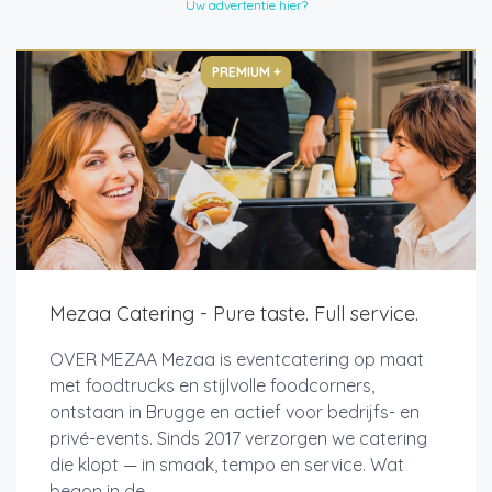
Uw advertentie hier?
PREMIUM +
Mezaa Catering - Pure taste. Full service.
OVER MEZAA Mezaa is eventcatering op maat
met foodtrucks en stijlvolle foodcorners,
ontstaan in Brugge en actief voor bedrijfs- en
privé-events. Sinds 2017 verzorgen we catering
die klopt — in smaak, tempo en service. Wat
begon in de...