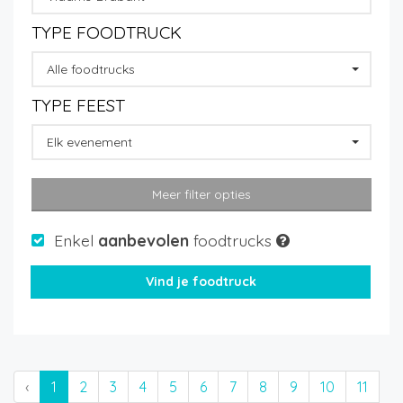
TYPE FOODTRUCK
Alle foodtrucks
TYPE FEEST
Elk evenement
Meer filter opties
Enkel
aanbevolen
foodtrucks
‹
1
2
3
4
5
6
7
8
9
10
11