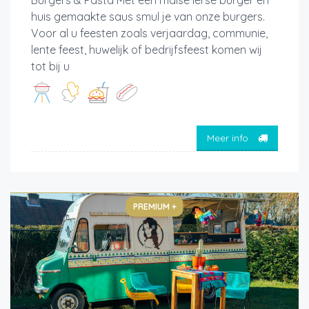
Burgers & Pasta Met een malse ierse burger en
huis gemaakte saus smul je van onze burgers.
Voor al u feesten zoals verjaardag, communie,
lente feest, huwelijk of bedrijfsfeest komen wij
tot bij u
Meer info
PREMIUM +