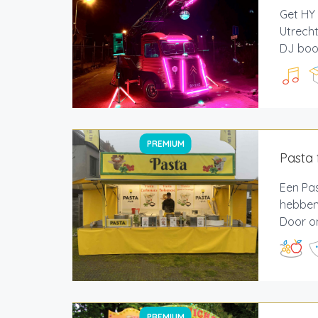
Get HY
Utrecht
DJ boot
PREMIUM
Pasta 
Een Pas
hebben 
Door on
PREMIUM