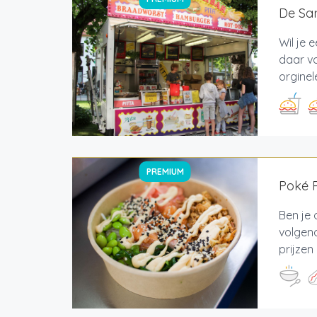
De Sa
Wil je 
daar vo
orginel
PREMIUM
Poké 
Ben je 
volgend
prijzen