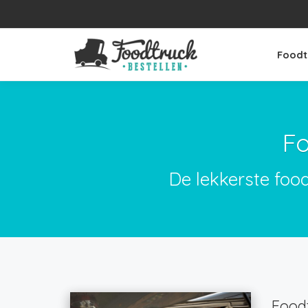
Foodt
Fo
De lekkerste foo
Foodt