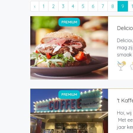
‹
1
2
3
4
5
6
7
8
9
PREMIUM
Delici
Delicio
mag zij
smaak v
PREMIUM
't Kaf
Hoi, wi
Met een
jaar ke