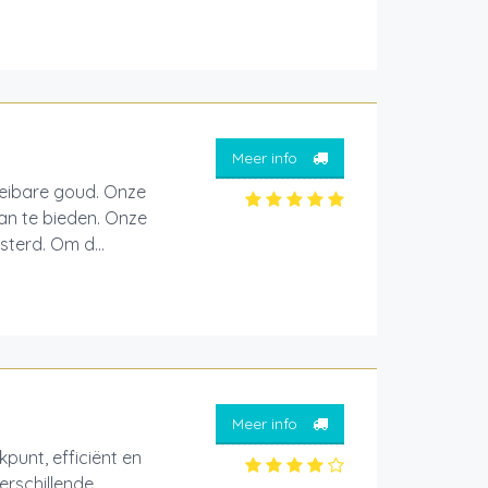
Meer info
oeibare goud. Onze
aan te bieden. Onze
terd. Om d...
Meer info
kpunt, efficiënt en
erschillende