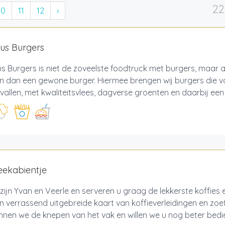
22
10
11
12
›
ous Burgers
us Burgers is niet de zoveelste foodtruck met burgers, maar a
n dan een gewone burger. Hiermee brengen wij burgers die va
allen, met kwaliteitsvlees, dagverse groenten en daarbij een 
feekabientje
j zijn Yvan en Veerle en serveren u graag de lekkerste koffies en
 verrassend uitgebreide kaart van koffieverleidingen en zoe
nnen we de knepen van het vak en willen we u nog beter bedie.