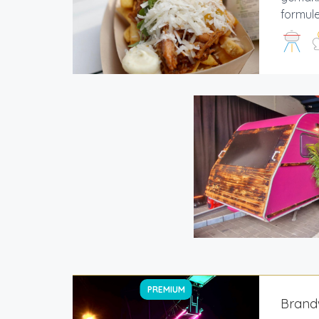
formule
PREMIUM
Brandw