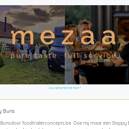
Uw advertentie hier?
y Buns
 Bunsdoor foodtrailerconcepts.be Doe mij maar een Sloppy 