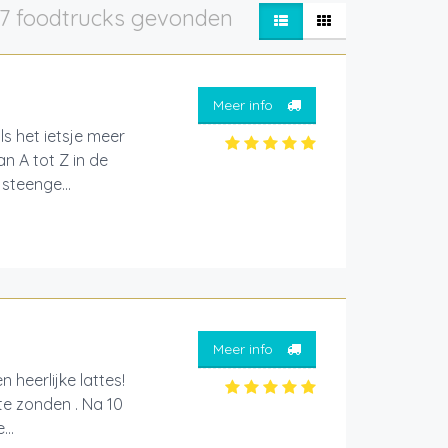
7 foodtrucks gevonden
Meer info
ls het ietsje meer
n A tot Z in de
steenge...
Meer info
 heerlijke lattes!
te zonden . Na 10
..