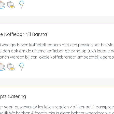
e Koffiebar "El Barista"
n twee gedreven koffieliefhebbers met een passie voor het vl
is dan ook om de ultieme koffiebar beleving op (uw) locatie 
onen worden bij een lokale koffiebrander ambachtelijk geroos
pts Catering
er voor jouw event.Alles laten regelen via 1 kanaal, 1 aanspree
elijk.We hebben 4 foodtrucks in eigen beheer waardoor we v