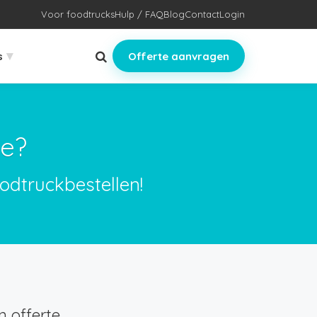
Voor foodtrucks
Hulp / FAQ
Blog
Contact
Login
▾
s
Offerte aanvragen
ge?
odtruckbestellen!
 offerte.