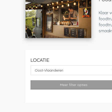
Klaar v
foodtru
foodtru
smaakvo
LOCATIE
Oost-Vlaanderen
Meer filter opties