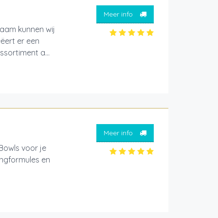
Meer info
kraam kunnen wij
ëert er een
sortiment a...
Meer info
Bowls voor je
ingformules en