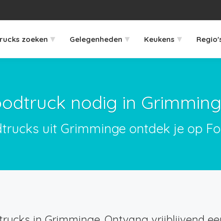
▾
▾
▾
rucks zoeken
Gelegenheden
Keukens
Regio'
odtruck nodig in Grimmin
dtrucks uit Grimminge ontdek je op Fo
rucks in Grimminge. Ontvang vrijblijvend een