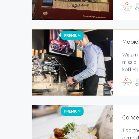
PREMIUM
Mobiel
Wij zij
missie 
koffieb
PREMIUM
Conce
1 partn
gemakk