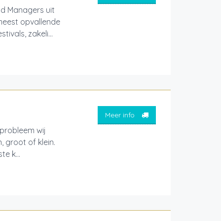
d Managers uit
 meest opvallende
ivals, zakeli...
Meer info
 probleem wij
 groot of klein.
e k...