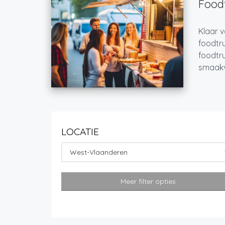
Foodt
Klaar v
foodtru
foodtru
smaakvo
LOCATIE
West-Vlaanderen
Meer filter opties