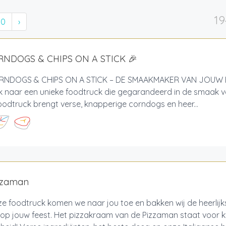
19
10
›
RNDOGS & CHIPS ON A STICK 🎉
NDOGS & CHIPS ON A STICK – DE SMAAKMAKER VAN JOUW 
 naar een unieke foodtruck die gegarandeerd in de smaak va
odtruck brengt verse, knapperige corndogs en heer...
zzaman
e foodtruck komen we naar jou toe en bakken wij de heerlijk
 op jouw feest. Het pizzakraam van de Pizzaman staat voor kwa