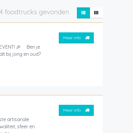
4 foodtrucks gevonden
Meer info
EVENT! 🎉 Ben je
lt bij jong en oud?
Meer info
ste artisanale
liteit, sfeer en