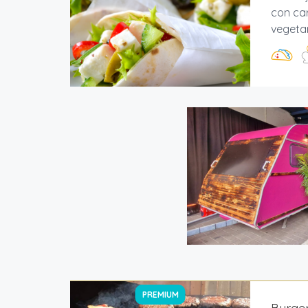
con car
vegetari
PREMIUM