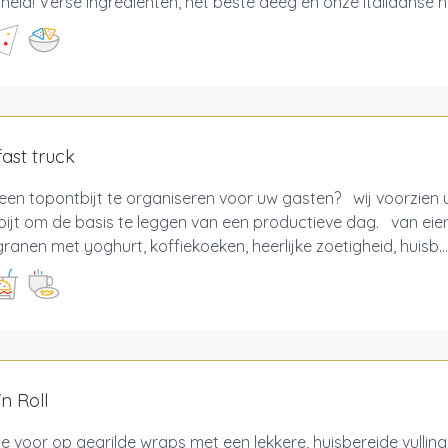
gheid! Verse ingrediënten, het beste deeg en onze Italiaanse ho
ast truck
een topontbijt te organiseren voor uw gasten? wij voorzien
ijt om de basis te leggen van een productieve dag. van eie
granen met yoghurt, koffiekoeken, heerlijke zoetigheid, huisb...
n Roll
je voor op gegrilde wraps met een lekkere, huisbereide vulling