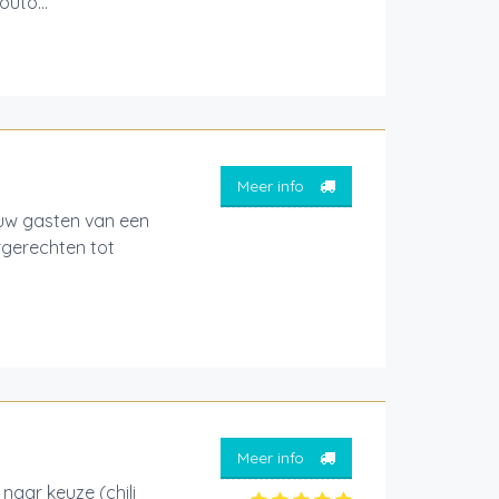
uto...
Meer info
 uw gasten van een
rgerechten tot
Meer info
 naar keuze (chili