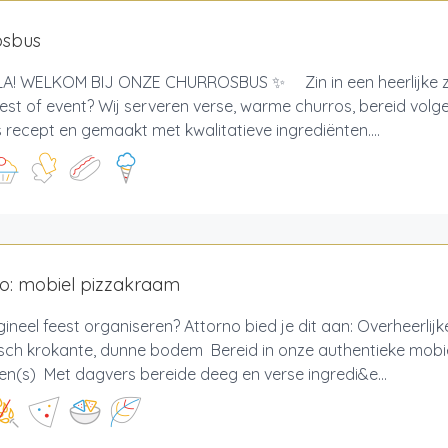
osbus
! WELKOM BIJ ONZE CHURROSBUS ✨ Zin in een heerlijke zo
est of event? Wij serveren verse, warme churros, bereid volg
recept en gemaakt met kwalitatieve ingrediënten....
o: mobiel pizzakraam
gineel feest organiseren? Attorno bied je dit aan: Overheerlijk
sch krokante, dunne bodem Bereid in onze authentieke mobie
n(s) Met dagvers bereide deeg en verse ingredi&e...