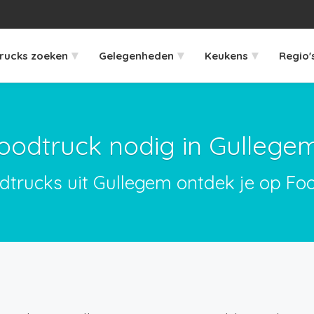
▾
▾
▾
rucks zoeken
Gelegenheden
Keukens
Regio'
oodtruck nodig in Gullege
odtrucks uit Gullegem ontdek je op Foo