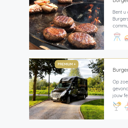
Burge
Bent u 
Burgers
communi
PREMIUM +
Burger
Op zoek
gevonde
jouw fe