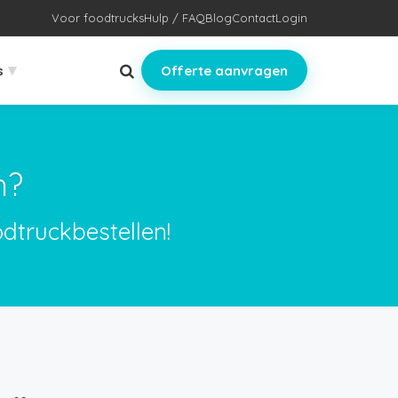
Voor foodtrucks
Hulp / FAQ
Blog
Contact
Login
▾
s
Offerte aanvragen
m?
dtruckbestellen!