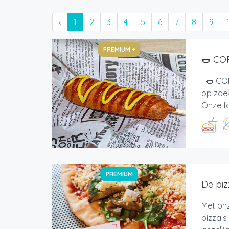
‹
1
2
3
4
5
6
7
8
9
PREMIUM +
🌭 CO
🌭 COR
op zoek
Onze fo
PREMIUM
De pi
Met onz
pizza’s