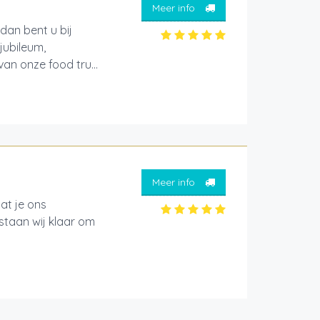
Meer info
dan bent u bij
jubileum,
an onze food tru...
Meer info
at je ons
 staan wij klaar om