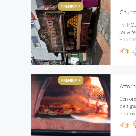
PREMIUM +
Churr
✨ HOLA
jouw fe
Spaans 
PREMIUM +
Attorn
Een ori
de typi
houtove