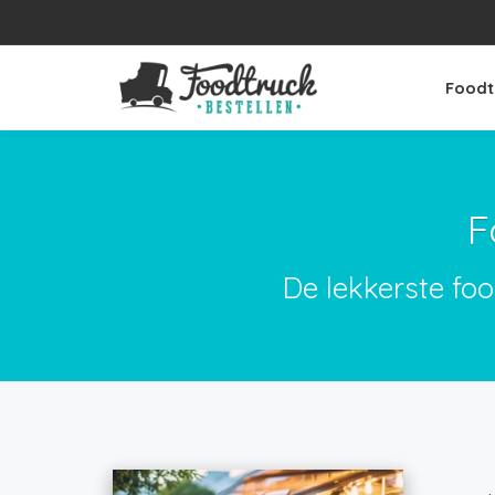
Foodt
F
De lekkerste fo