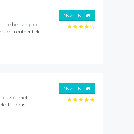
Meer info
ete beleving op
ens een authentiek
Meer info
e pizza's met
le Italiaanse