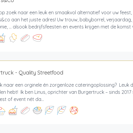
rs&Co
op zoek naar een leuk en smaakvol alternatief voor uw feest, 
&co aan het juiste adres! Uw trouw, babyborrel, verjaardag, 
e, ... alsook bedrijfsfeesten en events krijgen met de komst v
truck - Quality Streetfood
 naar een orginele én zorgenloze cateringoplossing? Leuk d
n hebt! Ik ben Linus, oprichter van Burgertruck – sinds 2017
est of event nét da...