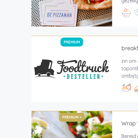
gezelli
PREMIUM
breakf
zin om 
topontb
ontbijt
PREMIUM +
Wrap '
Bereid 