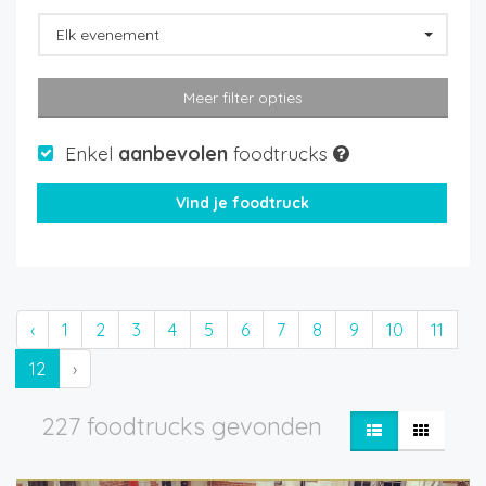
Elk evenement
Meer filter opties
Enkel
aanbevolen
foodtrucks
‹
1
2
3
4
5
6
7
8
9
10
11
12
›
227 foodtrucks gevonden