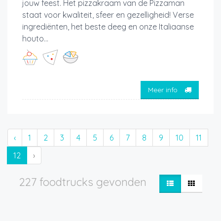
jouw feest. Het pizzakraam van de Pizzaman
staat voor kwaliteit, sfeer en gezelligheid! Verse
ingrediënten, het beste deeg en onze Italiaanse
houto...
Meer info
‹
1
2
3
4
5
6
7
8
9
10
11
12
›
227 foodtrucks gevonden