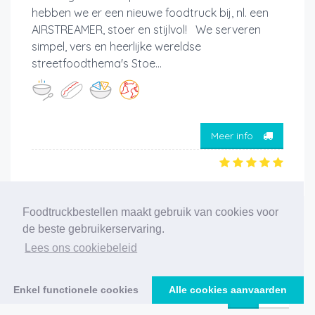
hebben we er een nieuwe foodtruck bij, nl. een
AIRSTREAMER, stoer en stijlvol! We serveren
simpel, vers en heerlijke wereldse
streetfoodthema's Stoe...
Meer info
Foodtruckbestellen maakt gebruik van cookies voor
‹
1
2
3
4
5
6
7
8
9
10
11
de beste gebruikerservaring.
Lees ons cookiebeleid
›
206 foodtrucks gevonden
Enkel functionele cookies
Alle cookies aanvaarden