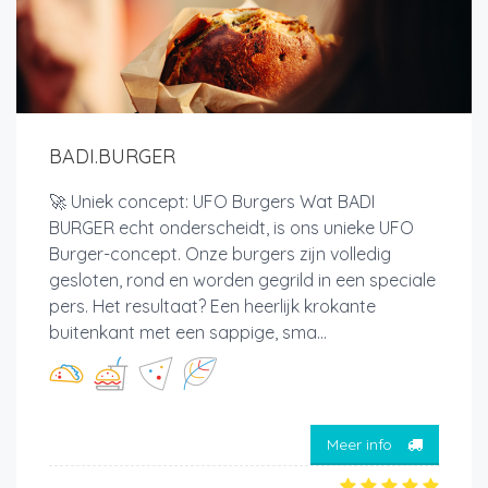
BADI.BURGER
🚀 Uniek concept: UFO Burgers Wat BADI
BURGER echt onderscheidt, is ons unieke UFO
Burger-concept. Onze burgers zijn volledig
gesloten, rond en worden gegrild in een speciale
pers. Het resultaat? Een heerlijk krokante
buitenkant met een sappige, sma...
Meer info