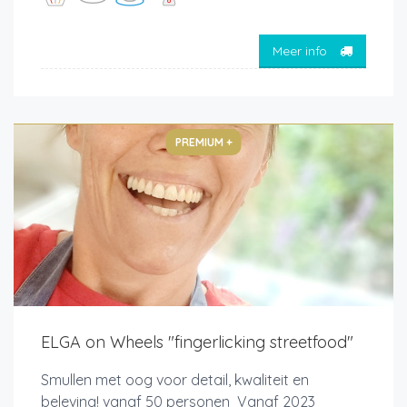
Meer info
PREMIUM +
ELGA on Wheels "fingerlicking streetfood"
Smullen met oog voor detail, kwaliteit en
beleving! vanaf 50 personen Vanaf 2023