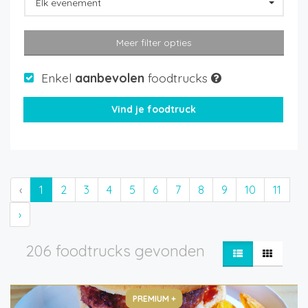
Elk evenement
Meer filter opties
Enkel
aanbevolen
foodtrucks
‹
1
2
3
4
5
6
7
8
9
10
11
›
206 foodtrucks gevonden
PREMIUM +