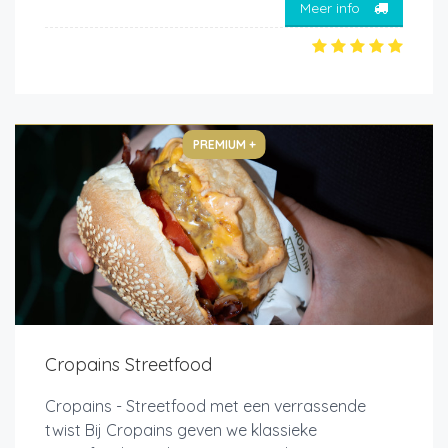
Meer info
PREMIUM +
Cropains Streetfood
Cropains - Streetfood met een verrassende
twist Bij Cropains geven we klassieke