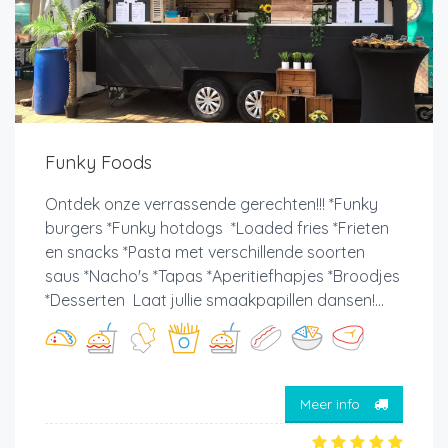
Funky Foods
Ontdek onze verrassende gerechten!!! *Funky
burgers *Funky hotdogs *Loaded fries *Frieten
en snacks *Pasta met verschillende soorten
saus *Nacho's *Tapas *Aperitiefhapjes *Broodjes
*Desserten Laat jullie smaakpapillen dansen!...
Meer info