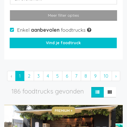
Meer filter opties
Enkel
aanbevolen
foodtrucks
‹
1
2
3
4
5
6
7
8
9
10
›
186 foodtrucks gevonden
PREMIUM +