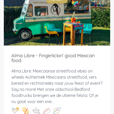
Alma Libre - Fingerlickin' good Mexican
food
Alma Libre: Mexicaanse streetfood vibes on
wheels Authentiek Mexicaans streetfood, vers
bereid en rechtstreeks naar jouw feest of event?
Say no more! Met onze oldschool Bedford
foodtrucks brengen we de ultieme fiësta. Of je
nu gaat voor een sne...