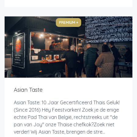
PREMIUM +
Asian Taste
Asian Taste: 10 Jaar Gecertificeerd Thais Geluk!
(Since 2016) Héy Feestvarken! Zoek je de enige
echte Pad Thai van België, rechtstreeks uit "de
pan van Joy" onze Thaise chefkok?Zoek niet
verder! Wij Asian Taste, brengen de stre...