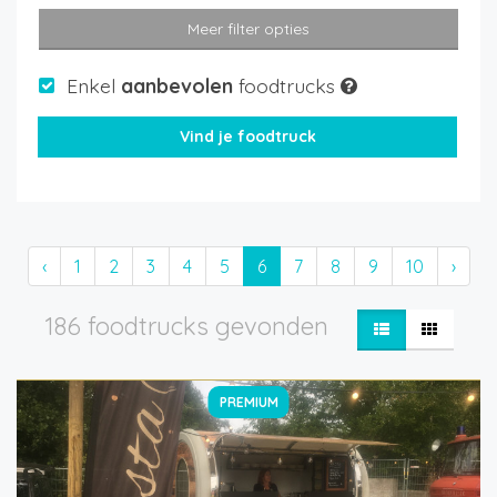
Meer filter opties
Enkel
aanbevolen
foodtrucks
‹
1
2
3
4
5
6
7
8
9
10
›
186 foodtrucks gevonden
PREMIUM