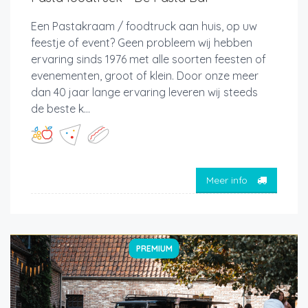
Een Pastakraam / foodtruck aan huis, op uw
feestje of event? Geen probleem wij hebben
ervaring sinds 1976 met alle soorten feesten of
evenementen, groot of klein. Door onze meer
dan 40 jaar lange ervaring leveren wij steeds
de beste k...
Meer info
PREMIUM