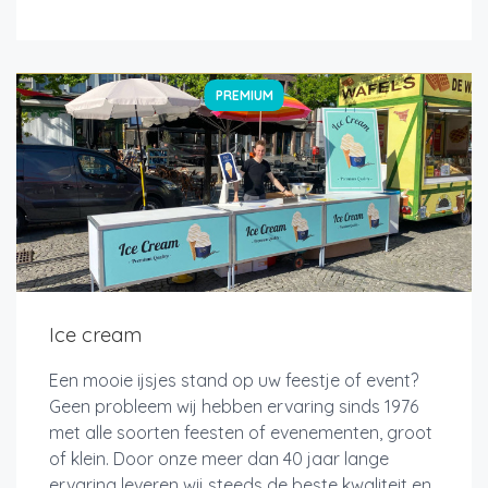
PREMIUM
Ice cream
Een mooie ijsjes stand op uw feestje of event?
Geen probleem wij hebben ervaring sinds 1976
met alle soorten feesten of evenementen, groot
of klein. Door onze meer dan 40 jaar lange
ervaring leveren wij steeds de beste kwaliteit en