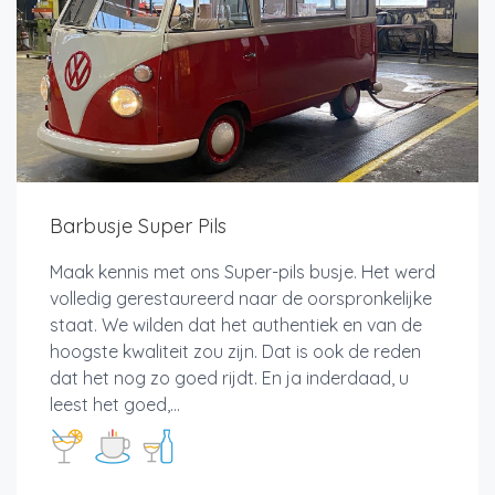
Barbusje Super Pils
Maak kennis met ons Super-pils busje. Het werd
volledig gerestaureerd naar de oorspronkelijke
staat. We wilden dat het authentiek en van de
hoogste kwaliteit zou zijn. Dat is ook de reden
dat het nog zo goed rijdt. En ja inderdaad, u
leest het goed,...