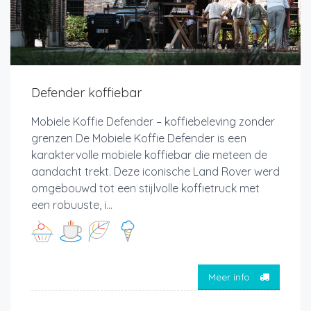
Defender koffiebar
Mobiele Koffie Defender – koffiebeleving zonder
grenzen De Mobiele Koffie Defender is een
karaktervolle mobiele koffiebar die meteen de
aandacht trekt. Deze iconische Land Rover werd
omgebouwd tot een stijlvolle koffietruck met
een robuuste, i...
Meer info