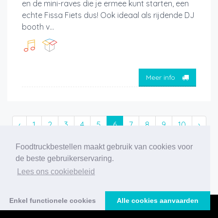
en de mini-raves die je ermee kunt starten, een
echte Fissa Fiets dus! Ook ideaal als rijdende DJ
booth v...
Meer info
‹
1
2
3
4
5
6
7
8
9
10
›
Foodtruckbestellen maakt gebruik van cookies voor
186 foodtrucks gevonden
de beste gebruikerservaring.
Lees ons cookiebeleid
Enkel functionele cookies
Alle cookies aanvaarden